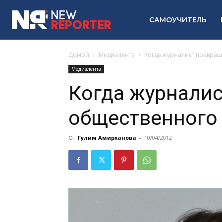
САМОУЧИТЕЛЬ
Домой
Медиалента
Когда журналист превращ
Медиалента
Когда журналис
общественного 
От
Гулим Амирханова
-
10/04/2012