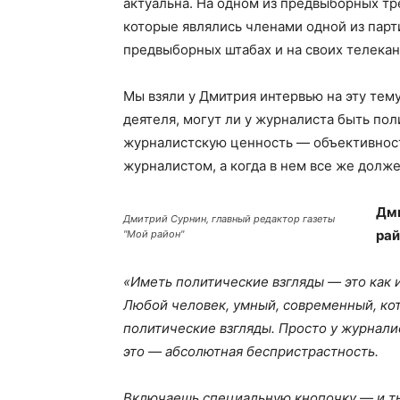
актуальна. На одном из предвыборных т
которые являлись членами одной из парт
предвыборных штабах и на своих телекан
Мы взяли у Дмитрия интервью на эту тем
деятеля, могут ли у журналиста быть пол
журналистскую ценность — объективност
журналистом, а когда в нем все же долж
Дми
Дмитрий Сурнин, главный редактор газеты
рай
"Мой район"
«Иметь политические взгляды — это как и
Любой человек, умный, современный, кот
политические взгляды. Просто у журнали
это — абсолютная беспристрастность.
Включаешь специальную кнопочку — и т