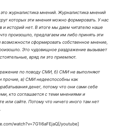
— это журналистика мнений. Журналистика мнений
круг которых эти мнения можно формировать. У нас
ов и историй нет. В итоге мы даем читателю наше
 что произошло, предлагаем им либо принять эти
им возможности сформировать собственное мнение,
произошло. Это чудовищное раздражение вызывает
тоятельные, вряд ли это приемлют.
здражение по поводу СМИ, б) СМИ не выполняют
и прочие, в) СМИ недееспособны как
арабатывания денег, потому что они сами себе
ми, кто соглашается с теми мнениями и
е или сайте. Потому что ничего иного там нет
.
be.com/watch?v=7G1l6aFEjaQ[/youtube]