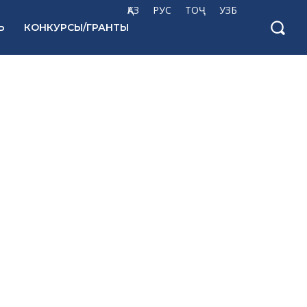
ҚАЗ
РУС
ТОҶ
УЗБ
Ь
КОНКУРСЫ/ГРАНТЫ