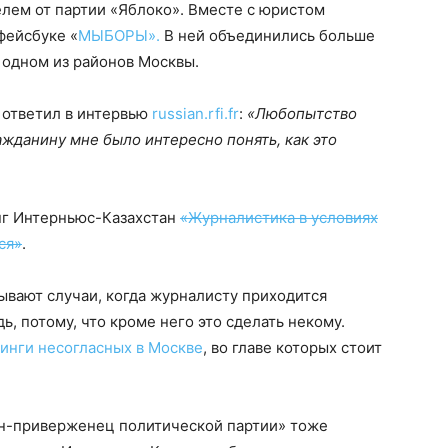
лем от партии «Яблоко». Вместе с юристом
фейсбуке «
МЫБОРЫ».
В ней объединились больше
 одном из районов Москвы.
 ответил в интервью
russian.rfi.fr
:
«Любопытство
ажданину мне было интересно понять, как это
нг Интерньюс-Казахстан
«Журналистика в условиях
ся»
.
бывают случаи, когда журналисту приходится
, потому, что кроме него это сделать некому.
инги несогласных в Москве
, во главе которых стоит
ин-приверженец политической партии» тоже