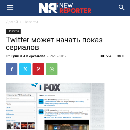
Домой
Новости
Новости
Twitter может начать показ
сериалов
От
Гулим Амирханова
-
26/07/2012
534
0