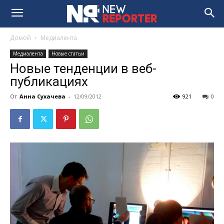
Домой
Медиалента
Медиалента
Новые статьи
Новые тенденции в веб-
публикациях
От
Анна Сухачева
-
12/09/2012
921
0