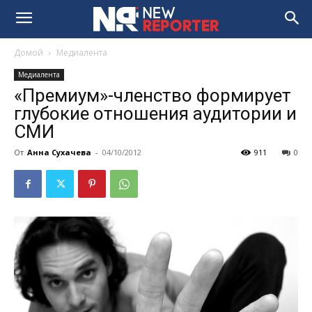
Домой
Медиалента
Медиалента
«Премиум»-членство формирует
глубокие отношения аудитории и
СМИ
От
Анна Сухачева
-
04/10/2012
911
0