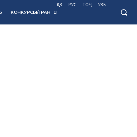
ҚАЗ
РУС
ТОҶ
УЗБ
Ь
КОНКУРСЫ/ГРАНТЫ