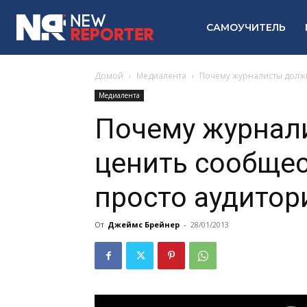
САМОУЧИТЕЛЬ
Домой
Медиалента
Почему журналисты долж
Медиалента
Почему журнал
ценить сообщес
просто аудито
От
Джеймс Брейнер
-
28/01/2013