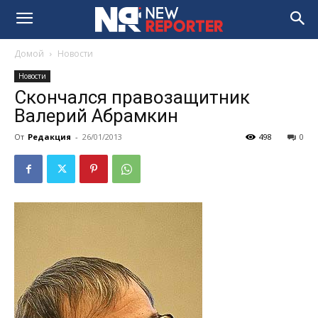
Домой
Новости
Новости
Скончался правозащитник
Валерий Абрамкин
От
Редакция
-
26/01/2013
498
0