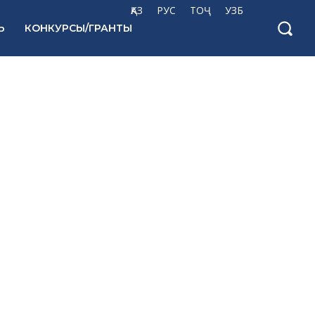
ҚАЗ
РУС
ТОҶ
УЗБ
Ь
КОНКУРСЫ/ГРАНТЫ