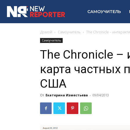
САМОУЧИТЕЛЬ
Домой
Самоучитель
The Chronicle – интерак
Самоучитель
The Chronicle –
карта частных 
США
От
Екатерина Изместьева
-
09/04/2013