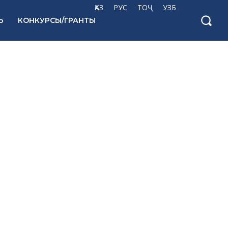
ҚАЗ
РУС
ТОҶ
УЗБ
Ь
КОНКУРСЫ/ГРАНТЫ