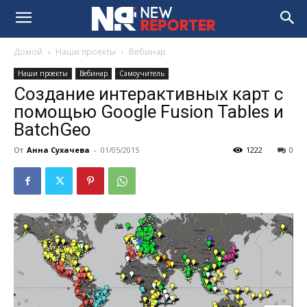
Домой
Наши проекты
Вебинар
Наши проекты
Вебинар
Самоучитель
Создание интерактивных карт с
помощью Google Fusion Tables и
BatchGeo
От
Анна Сухачева
-
01/05/2015
1222
0