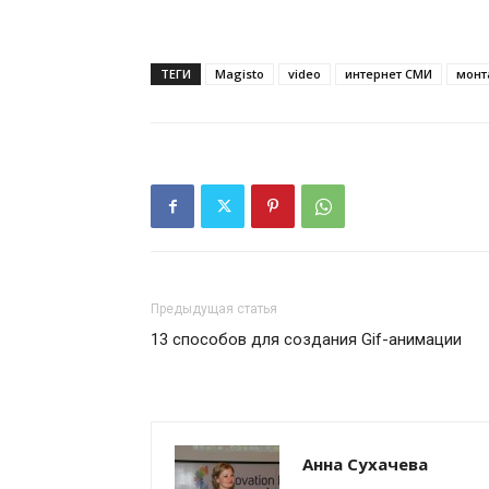
ТЕГИ
Magisto
video
интернет СМИ
монт
Предыдущая статья
13 способов для создания Gif-анимации
Анна Сухачева