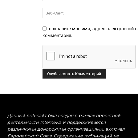
сохраните мое имя, адрес электронной п
комментария.
Данный веб-сайт был создан в рамках проектной
деятельности Internews и поддерживается
различными донорскими организациями, включая
Европейский Союз. Содержание публикаций не