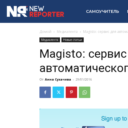
САМОУЧИТЕЛЬ
Домой
Медиалента
Magisto: сервис для авто
Медиалента
Новые статьи
Magisto: сервис
автоматическо
От
Анна Сухачева
-
29/01/2016