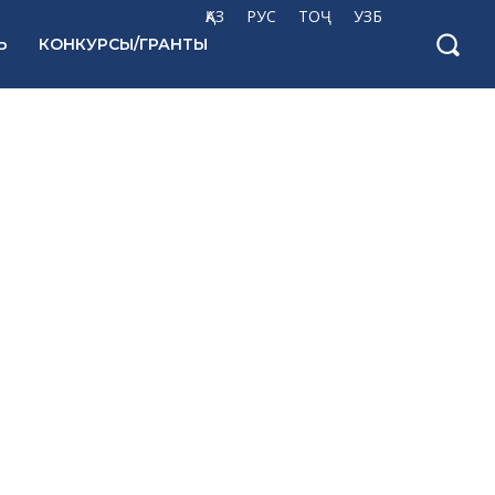
ҚАЗ
РУС
ТОҶ
УЗБ
Ь
КОНКУРСЫ/ГРАНТЫ