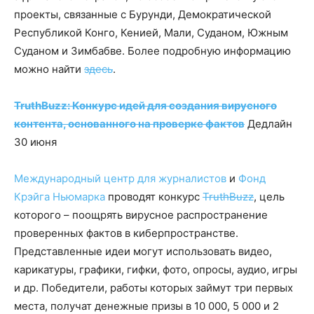
проекты, связанные с Бурунди, Демократической
Республикой Конго, Кенией, Мали, Суданом, Южным
Суданом и Зимбабве. Более подробную информацию
можно найти
здесь
.
TruthBuzz: Конкурс идей для создания вирусного
контента, основанного на проверке фактов
Дедлайн
30 июня
Международный центр для журналистов
и
Фонд
Крэйга Ньюмарка
проводят конкурс
TruthBuzz
, цель
которого – поощрять вирусное распространение
проверенных фактов в киберпространстве.
Представленные идеи могут использовать видео,
карикатуры, графики, гифки, фото, опросы, аудио, игры
и др. Победители, работы которых займут три первых
места, получат денежные призы в 10 000, 5 000 и 2