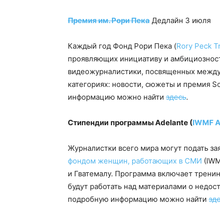
Премия им. Рори Пека
Дедлайн 3 июля
Каждый год Фонд Рори Пека (
Rory Peck T
проявляющих инициативу и амбициозност
видеожурналистики, посвященных между
категориях: новости, сюжеты и премия So
информацию можно найти
здесь
.
Стипендии
программы
Adelante (
IWMF Ad
Журналистки всего мира могут подать за
фондом женщин, работающих в СМИ
(IWM
и Гватемалу. Программа включает тренин
будут работать над материалами о недос
подробную информацию можно найти
зд