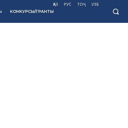
ҚАЗ
РУС
ТОҶ
УЗБ
Ь
КОНКУРСЫ/ГРАНТЫ