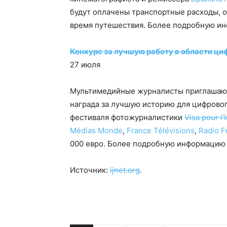
будут оплачены транспортные расходы, о
время путешествия. Более подробную и
Конкурс за лучшую работу в области циф
27 июля
Мультимедийные журналисты приглашаются 
награда за лучшую историю для цифровог
фестиваля фотожурналистики
Visa pour l
Médias Monde
,
France Télévisions
,
Radio F
000 евро. Более подробную информацию
Источник:
ijnet.org
.