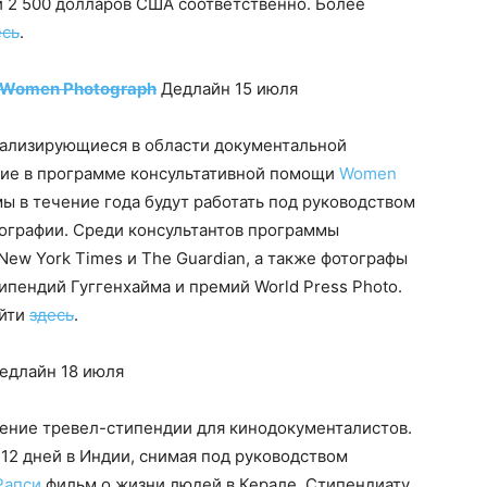
 и 2 500 долларов США соответственно. Более
есь
.
 Women Photograph
Дедлайн 15 июля
иализирующиеся в области документальной
стие в программе консультативной помощи
Women
мы в течение года будут работать под руководством
ографии. Среди консультантов программы
 New York Times и The Guardian, а также фотографы
ипендий Гуггенхайма и премий World Press Photo.
айти
здесь
.
едлайн 18 июля
ение тревел-стипендии для кинодокументалистов.
 12 дней в Индии, снимая под руководством
Рапси
фильм о жизни людей в Керале. Стипендиату