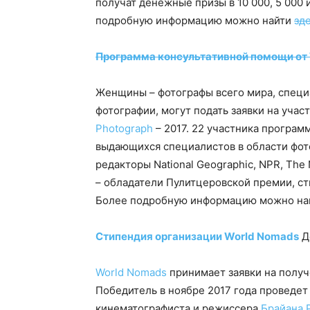
получат денежные призы в 10 000, 5 000
подробную информацию можно найти
зд
Программа консультативной помощи от
Женщины – фотографы всего мира, спец
фотографии, могут подать заявки на уча
Photograph
– 2017. 22 участника програм
выдающихся специалистов в области фот
редакторы National Geographic, NPR, The
– обладатели Пулитцеровской премии, ст
Более подробную информацию можно н
Стипендия организации World Nomads
Д
World Nomads
принимает заявки на получ
Победитель в ноябре 2017 года проведет
кинематографиста и режиссера
Брайана 