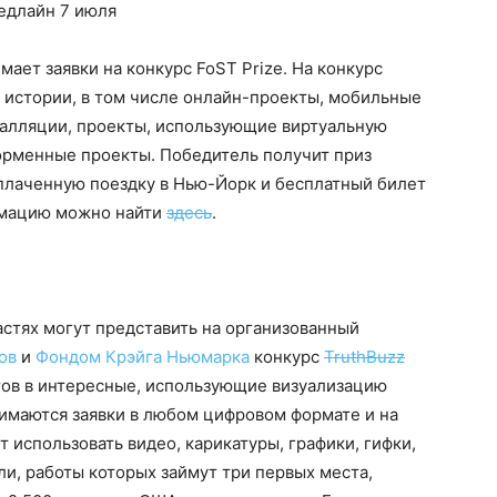
длайн 7 июля
мает заявки на конкурс FoST Prize. На конкурс
 истории, в том числе онлайн-проекты, мобильные
алляции, проекты, использующие виртуальную
форменные проекты. Победитель получит приз
оплаченную поездку в Нью-Йорк и бесплатный билет
рмацию можно найти
здесь
.
стях могут представить на организованный
ов
и
Фондом Крэйга Ньюмарка
конкурс
TruthBuzz
ктов в интересные, использующие визуализацию
нимаются заявки в любом цифровом формате и на
 использовать видео, карикатуры, графики, гифки,
ели, работы которых займут три первых места,