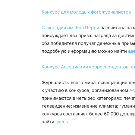
Конкурс для молодых фотожурналистов –
Стипендия им. Яна Перри
рассчитана на 
присуждает два приза: награда за дости
оба победителя получат денежные призы 
подробную информацию можно найти
зд
Конкурс Ассоциации корреспондентов п
Журналисты всего мира, освещающие дея
к участию в конкурсе, организованном
Ас
принимаются в четырех категориях: печа
телевидение; изменение климата; гумани
конкурса составляет более 60 000 дол
найти
здесь
.