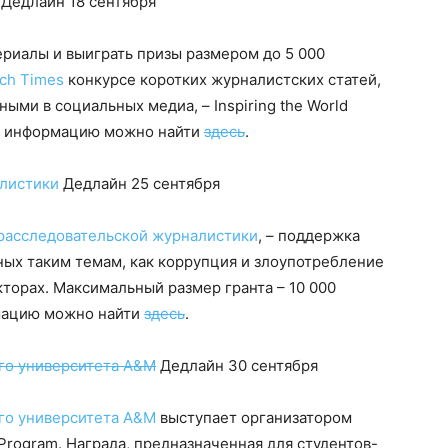
Дедлайн 18 сентября
риалы и выиграть призы размером до 5 000
ch Times
конкурсе коротких журналистских статей,
ми в социальных медиа, – Inspiring the World
ую информацию можно найти
здесь
.
алистики
Дедлайн 25 сентября
расследовательской журналистики
, – поддержка
ных таким темам, как коррупция и злоупотребление
кторах. Максимальный размер гранта – 10 000
мацию можно найти
здесь
.
ого университета A&M
Дедлайн 30 сентября
го университета A&M
выступает организатором
Program. Награда, предназначенная для студентов-