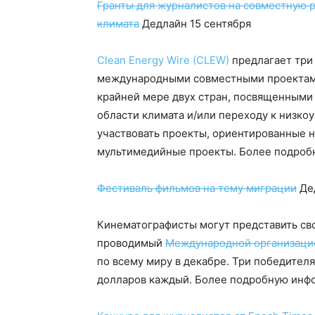
Гранты для журналистов на совместную р
климата
Дедлайн 15 сентября
Clean Energy Wire (CLEW)
предлагает три 
международными совместными проектами
крайней мере двух стран, посвященными 
области климата и/или переходу к низко
участвовать проекты, ориентированные н
мультимедийные проекты. Более подро
Фестиваль фильмов на тему миграции
Дед
Кинематографисты могут представить сво
проводимый
Международной организаци
по всему миру в декабре. Три победител
долларов каждый. Более подробную ин