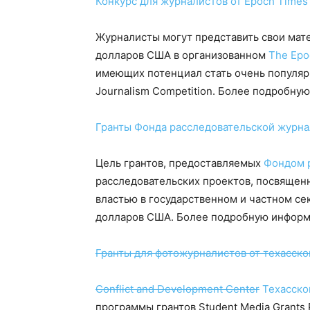
Конкурс для журналистов от Epoch Times
Журналисты могут представить свои мате
долларов США в организованном
The Epo
имеющих потенциал стать очень популярны
Journalism Competition. Более подробн
Гранты Фонда расследовательской журн
Цель грантов, предоставляемых
Фондом 
расследовательских проектов, посвящен
властью в государственном и частном се
долларов США. Более подробную инфор
Гранты для фотожурналистов от техасск
Conflict and Development Center
Техасско
программы грантов Student Media Grants 