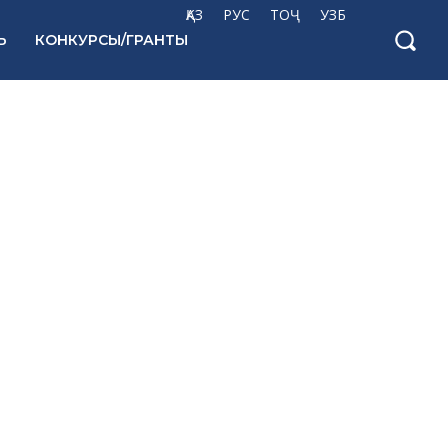
ҚАЗ
РУС
ТОҶ
УЗБ
Ь
КОНКУРСЫ/ГРАНТЫ