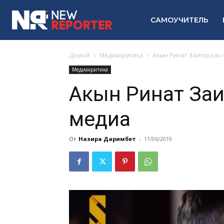
САМОУЧИТЕЛЬ
Домой
Медиакритика
Акын Ринат Заитов как
Медиакритика
Акын Ринат Заи
медиа
От
Назира Даримбет
-
11/06/2019