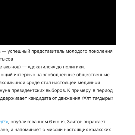
ов — успешный представитель молодого поколения
йтысов
 акынов) — «докатился» до политики.
дающий интервью на злободневные общественные
азахоязычной среде стал настоящей медийной
ануне президентских выборов. К примеру, в период
оддерживает кандидата от движения «Ұлт тағдыры»
ді?»
, опубликованном 6 июня, Заитов выражает
ране, и напоминает о миссии настоящих казахских