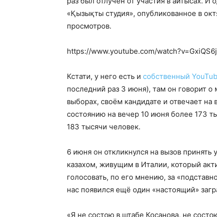
раз был отлучён от участия в айтысах. И 
«Қызықты студия», опубликованное в окт
просмотров.
https://www.youtube.com/watch?v=GxiQS6
Кстати, у него есть и
собственный YouTub
последний раз 3 июня), там он говорит 
выборах, своём кандидате и отвечает на
состоянию на вечер 10 июня более 173 т
183 тысячи человек.
6 июня он откликнулся на вызов принять
казахом, живущим в Италии, который акт
голосовать, по его мнению, за «подстав
нас появился ещё один «настоящий» загр
«Я не состою в штабе Косанова, не сост