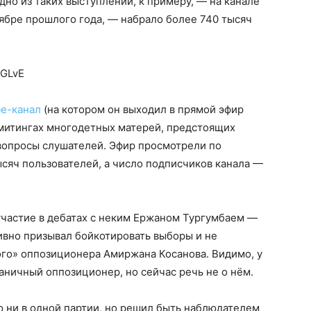
одно из таких выступлений, к примеру, — на канале
ябре прошлого года, — набрало более 740 тысяч
jGLvE
e-канал
(на котором он выходил в прямой эфир
о митингах многодетных матерей, предстоящих
 вопросы слушателей. Эфир просмотрели по
ысяч пользователей, а число подписчиков канала —
 участие в дебатах с неким Ержаном Тургумбаем —
ивно призывал бойкотировать выборы и не
ного» оппозиционера Амиржана Косанова. Видимо, у
аничный оппозиционер, но сейчас речь не о нём.
ою ни в одной партии, но решил быть наблюдателем