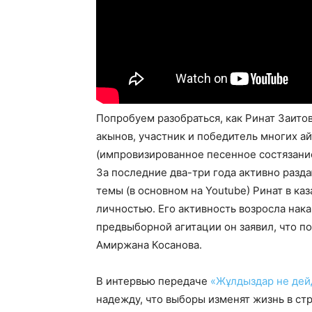
Попробуем разобраться, как Ринат Заит
акынов, участник и победитель многих а
(импровизированное песенное состязание
За последние два-три года активно раз
темы (в основном на Youtube) Ринат в к
личностью. Его активность возросла нак
предвыборной агитации он заявил, что п
Амиржана Косанова.
В интервью передаче
«Жұлдыздар не дей
надежду, что выборы изменят жизнь в ст