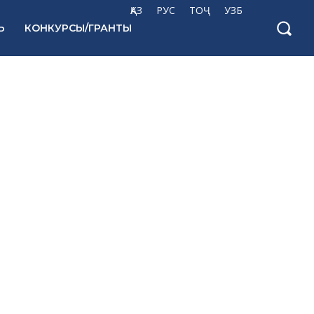
ҚАЗ
РУС
ТОҶ
УЗБ
Ь
КОНКУРСЫ/ГРАНТЫ