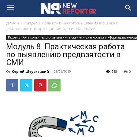
Домой
Раздел 2. Роль критического мышления в оценке и
диагностике информации: методы и технологии
Раздел 2. Роль критического мышления в оценке и диагностике информации: метод
Модуль 8. Практическая работа
по выявлению предвзятости в
СМИ
От
Сергей Штурхецкий
-
23/06/2019
958
0