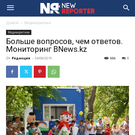
Домой
Медиакритика
Медиакритика
Больше вопросов, чем ответов.
Мониторинг BNews.kz
От
Редакция
-
06/08/2019
666
0