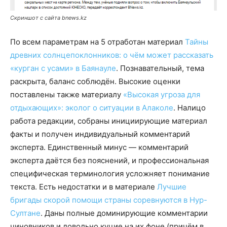
Скриншот с сайта bnews.kz
По всем параметрам на 5 отработан материал
Тайны
древних солнцепоклонников: о чём может рассказать
«курган с усами» в Баянауле
. Познавательный, тема
раскрыта, баланс соблюдён. Высокие оценки
поставлены также материалу
«Высокая угроза для
отдыхающих»: эколог о ситуации в Алаколе
. Налицо
работа редакции, собраны инициирующие материал
факты и получен индивидуальный комментарий
эксперта. Единственный минус — комментарий
эксперта даётся без пояснений, и профессиональная
специфическая терминология усложняет понимание
текста. Есть недостатки и в материале
Лучшие
бригады скорой помощи страны соревнуются в Нур-
Султане
. Даны полные доминирующие комментарии
чиновников и довольно куцие на их фоне (причём в