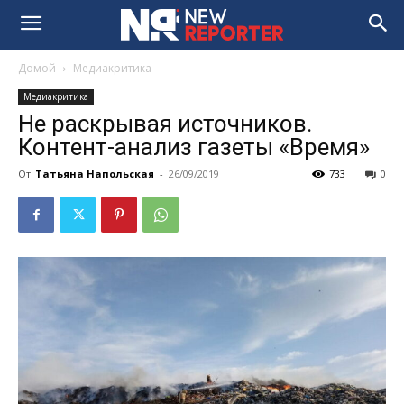
Домой
Медиакритика
Медиакритика
Не раскрывая источников.
Контент-анализ газеты «Время»
От
Татьяна Напольская
-
26/09/2019
733
0