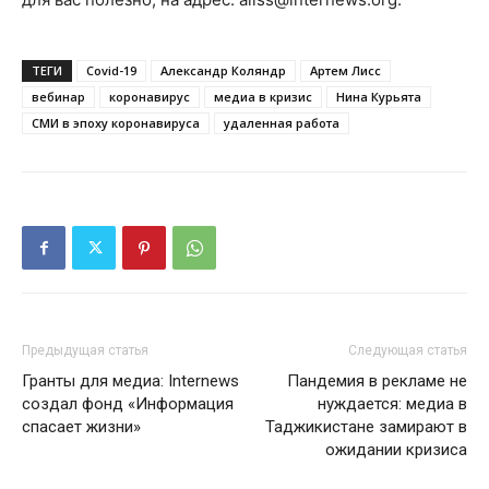
ТЕГИ
Covid-19
Александр Коляндр
Артем Лисс
вебинар
коронавирус
медиа в кризис
Нина Курьята
СМИ в эпоху коронавируса
удаленная работа
Предыдущая статья
Следующая статья
Гранты для медиа: Internews
Пандемия в рекламе не
создал фонд «Информация
нуждается: медиа в
спасает жизни»
Таджикистане замирают в
ожидании кризиса