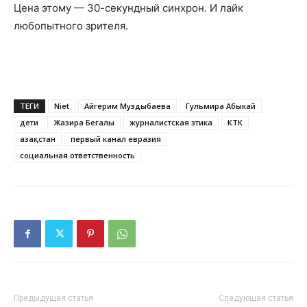
Цена этому — 30-секундный синхрон. И лайк
любопытного зрителя.
ТЕГИ
Niet
Айгерим Муздыбаева
Гульмира Абыкай
дети
Жазира Бегалы
журналистская этика
КТК
Қазақстан
первый канал евразия
социальная ответственность
Предыдущая статья
Следующая статья