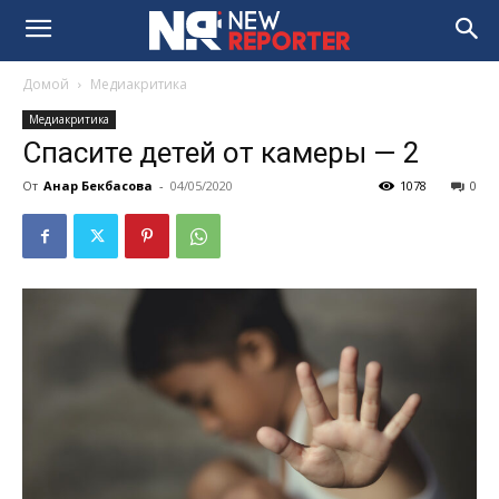
Домой
Медиакритика
Медиакритика
Спасите детей от камеры — 2
От
Анар Бекбасова
-
04/05/2020
1078
0