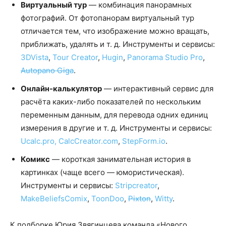
Виртуальный тур
— комбинация панорамных
фотографий. От фотопанорам виртуальный тур
отличается тем, что изображение можно вращать,
приближать, удалять и т. д. Инструменты и сервисы:
3DVista
,
Tour Creator
,
Hugin
,
Panorama Studio Pro
,
Autopano Giga
.
Онлайн-калькулятор
— интерактивный сервис для
расчёта каких-либо показателей по нескольким
переменным данным, для перевода одних единиц
измерения в другие и т. д. Инструменты и сервисы:
Ucalc.pro,
CalcCreator.com
,
StepForm.io
.
Комикс
— короткая занимательная история в
картинках (чаще всего — юмористическая).
Инструменты и сервисы:
Stripcreator
,
MakeBeliefsComix
,
ToonDoo
,
Pixton
,
Witty
.
К подборке Юрия Звягинцева команда «Нового