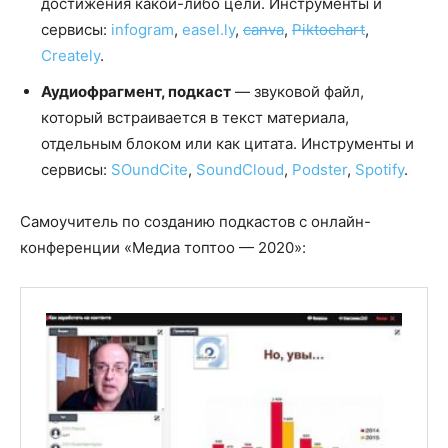
достижения какой-либо цели. Инструменты и
сервисы:
infogram
,
easel.ly
,
canva
,
Piktochart
,
Creately
.
Аудиофрагмент, подкаст
— звуковой файл,
который встраивается в текст материала,
отдельным блоком или как цитата. Инструменты и
сервисы:
SOundCite
,
SoundCloud
,
Podster
,
Spotify
.
Самоучитель по созданию подкастов с онлайн-
конференции «Медиа топтоо — 2020»: