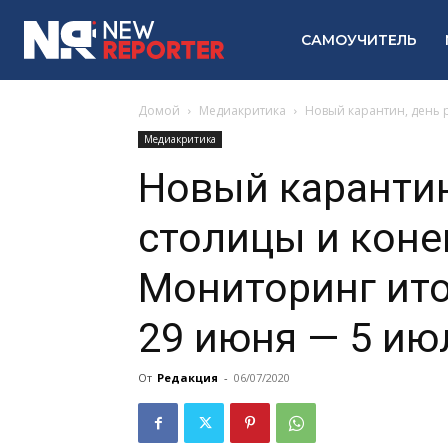
САМОУЧИТЕЛЬ
Домой
Медиакритика
Новый карантин, день 
Медиакритика
Новый карантин
столицы и коне
Мониторинг ит
29 июня — 5 ию
От
Редакция
-
06/07/2020