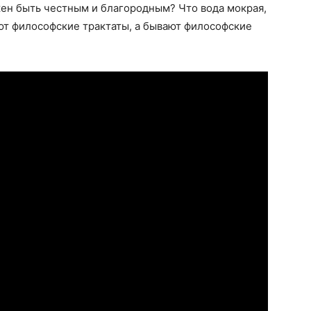
лжен быть честным и благородным? Что вода мокрая,
ют философские трактаты, а бывают философские