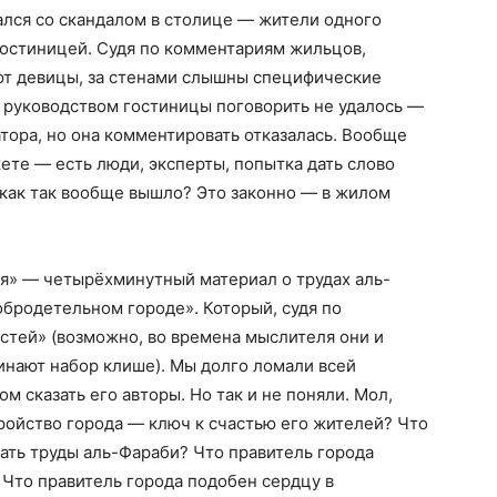
ался со скандалом в столице — жители одного
гостиницей. Судя по комментариям жильцов,
яют девицы, за стенами слышны специфические
С руководством гостиницы поговорить не удалось —
ора, но она комментировать отказалась. Вообще
те — есть люди, эксперты, попытка дать слово
 как так вообще вышло? Это законно — в жилом
я» — четырёхминутный материал о трудах аль-
обродетельном городе». Который, судя по
стей» (возможно, во времена мыслителя они и
нают набор клише). Мы долго ломали всей
м сказать его авторы. Но так и не поняли. Мол,
ройство города — ключ к счастью его жителей? Что
ать труды аль-Фараби? Что правитель города
то правитель города подобен сердцу в