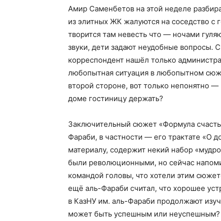
Амир Саменбетов на этой неделе разбир
из элитных ЖК жалуются на соседство с 
творится там невесть что — ночами гул
звуки, дети задают неудобные вопросы. 
корреспондент нашёл только администрат
любопытная ситуация в любопытном сюже
второй стороне, вот только непонятно —
доме гостиницу держать?
Заключительный сюжет «Формула счасть
Фараби, в частности — его трактате «О д
материалу, содержит некий набор «мудро
были революционными, но сейчас напоми
командой головы, что хотели этим сюжето
ещё аль-Фараби считал, что хорошее уст
в КазНУ им. аль-Фараби продолжают изуч
может быть успешным или неуспешным? Ч