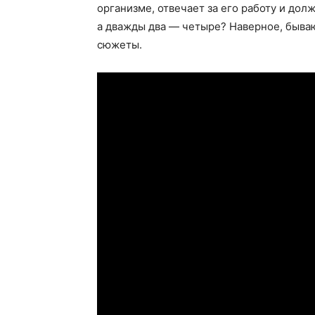
организме, отвечает за его работу и до
а дважды два — четыре? Наверное, быва
сюжеты.