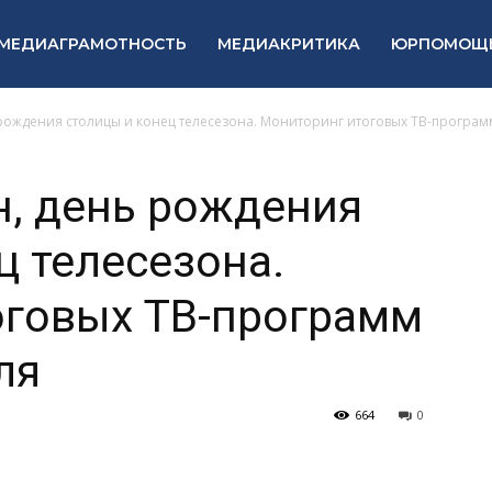
МЕДИАГРАМОТНОСТЬ
МЕДИАКРИТИКА
ЮРПОМОЩ
рождения столицы и конец телесезона. Мониторинг итоговых ТВ-програм
, день рождения
ц телесезона.
оговых ТВ-программ
ля
664
0