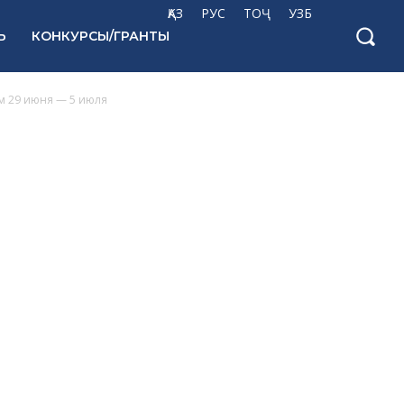
ҚАЗ
РУС
ТОҶ
УЗБ
Ь
КОНКУРСЫ/ГРАНТЫ
м 29 июня — 5 июля