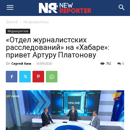
Домой
Медиакритика
Медиакритика
«Отдел журналистских
расследований» на «Хабаре»:
привет Артуру Платонову
От
Сергей Ким
-
10/09/2020
792
0