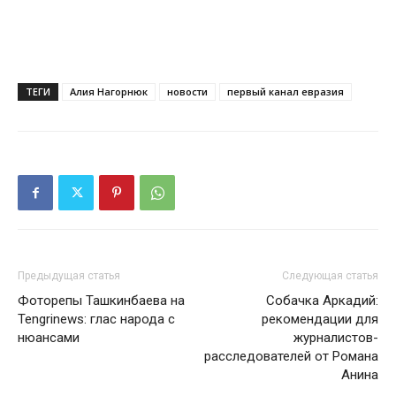
ТЕГИ
Алия Нагорнюк
новости
первый канал евразия
Предыдущая статья
Следующая статья
Фоторепы Ташкинбаева на
Собачка Аркадий:
Tengrinews: глас народа с
рекомендации для
нюансами
журналистов-
расследователей от Романа
Анина