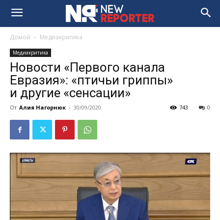
Домой
Медиакритика
Медиакритика
Новости «Первого канала
Евразия»: «птичьи гриппы»
и другие «сенсации»
От
Алия Нагорнюк
-
30/09/2020
743
0