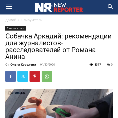
Домой
Самоучитель
Самоучитель
Собачка Аркадий: рекомендации
для журналистов-
расследователей от Романа
Анина
От
Ольга Королева
-
01/10/2020
1317
0