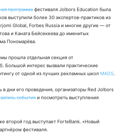
ная программа
фестиваля Jolbors Education была
ов выступили более 30 экспертов-практиков из
orjomi Global, Forbes Russia и многие другие — от
ова и Каната Бейсекеева до именитых
ма Пономарёва.
ммы прошла отдельная секция от
. Большой интерес вызвали практические
унтингу от одной из лучших рекламных школ
MADS
.
ь в дни его проведения, организаторы Red Jolbors
 запись события
и посмотреть выступления
е второй год выступает ForteBank. «Новый
артнёром фестиваля.