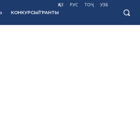
ҚАЗ
РУС
ТОҶ
УЗБ
Ь
КОНКУРСЫ/ГРАНТЫ