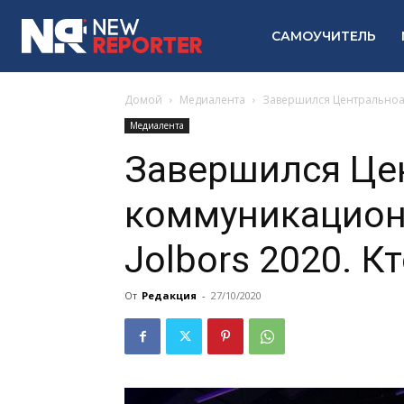
САМОУЧИТЕЛЬ
Домой
Медиалента
Завершился Центральноаз
Медиалента
Завершился Це
коммуникацион
Jolbors 2020. К
От
Редакция
-
27/10/2020