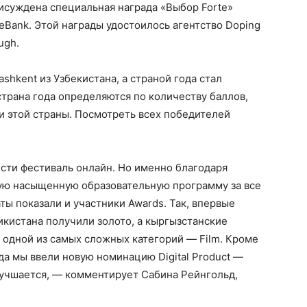
рисуждена специальная награда «Выбор Forte»
eBank. Этой награды удостоилось агентство Doping
ugh.
shkent из Узбекистана, а страной года стал
страна года определяются по количеству баллов,
ли этой страны. Посмотреть всех победителей
сти фестиваль онлайн. Но именно благодаря
мую насыщенную образовательную программу за все
аты показали и участники Awards. Так, впервые
икистана получили золото, а кыргызстанские
в одной из самых сложных категорий — Film. Кроме
ода мы ввели новую номинацию Digital Product —
лучшается, — комментирует Сабина Рейнгольд,