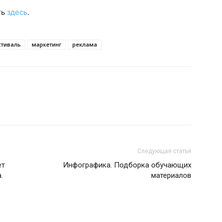
ть
здесь
.
стиваль
маркетинг
реклама
Следующая статья
ет
Инфографика. Подборка обучающих
.
материалов