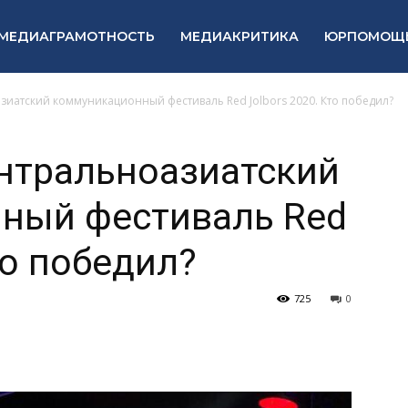
МЕДИАГРАМОТНОСТЬ
МЕДИАКРИТИКА
ЮРПОМОЩ
иатский коммуникационный фестиваль Red Jolbors 2020. Кто победил?
нтральноазиатский
ный фестиваль Red
то победил?
725
0