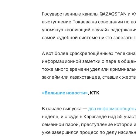
Государственные каналы QAZAQSTAN и «Х
выступление Токаева на совещании по в
упомянул «вопиющий случай» задержания 
самой судебной системе никто залезать г
А вот более «раскрепощённые» телеканал
информационной заметки о паре в общем
тоже много времени уделили криминальн
заклеймили казахстанцев, ставших жертв
«Большие новости»
, КТК
В начале выпуска —
два информсообщен
неделе, и о суде в Караганде над 55 уча
семейной парой, преступление которой и
уже завершился процесс по делу насильн