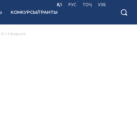
ҚАЗ
РУС
ТОҶ
УЗБ
Ь
КОНКУРСЫ/ГРАНТЫ
 8-14 февраля