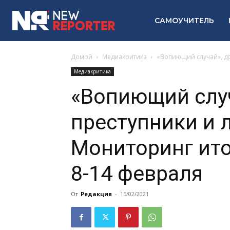
САМОУЧИТЕЛЬ
Домой
Медиакритика
«Вопиющий случай», др
Медиакритика
«Вопиющий случ
преступники и 
Мониторинг ит
8-14 февраля
От
Редакция
-
15/02/2021