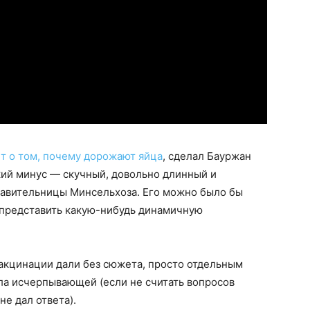
т о том, почему дорожают яйца
, сделал Бауржан
кий минус — скучный, довольно длинный и
авительницы Минсельхоза. Его можно было бы
и представить какую-нибудь динамичную
вакцинации дали без сюжета, просто отдельным
ла исчерпывающей (если не считать вопросов
не дал ответа).