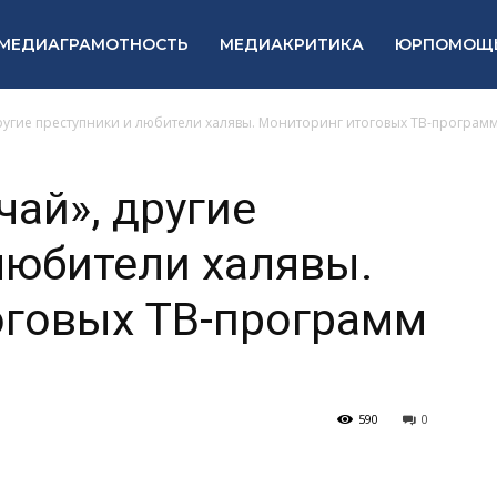
МЕДИАГРАМОТНОСТЬ
МЕДИАКРИТИКА
ЮРПОМОЩ
угие преступники и любители халявы. Мониторинг итоговых ТВ-программ
ай», другие
любители халявы.
оговых ТВ-программ
590
0