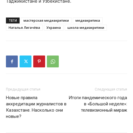
Таджикистане и Узбекистане.
ТЕГИ
мастерская медиакритики
медиакритика
Наталья Лигачёва
Украина
школа медиакритики
Предыдущая статья
Следующая статья
Новые правила
Итоги пандемического года
аккредитации журналистов в
в «Большой неделе»:
Казахстане. Насколько они
телевизионный мираж
новые?