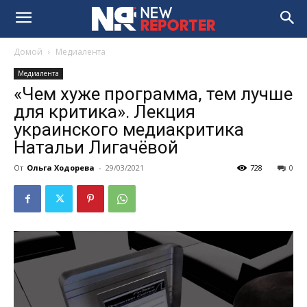
Домой
Медиалента
Медиалента
«Чем хуже программа, тем лучше
для критика». Лекция
украинского медиакритика
Натальи Лигачёвой
От
Ольга Ходорева
-
29/03/2021
728
0