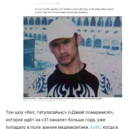
Ток-шоу «Кел, татуласайық!» («Давай помиримся!»,
которое идёт на «31 канале» больше года, уже
попадало в поле зрения медиакритики.
Кейс,
когда в