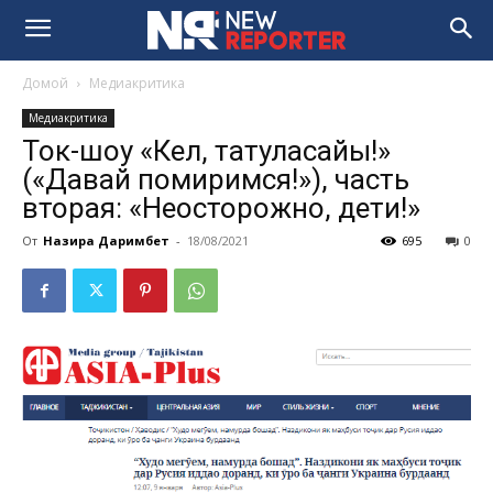
Домой
Медиакритика
Медиакритика
Ток-шоу «Кел, татуласайық!»
(«Давай помиримся!»), часть
вторая: «Неосторожно, дети!»
От
Назира Даримбет
-
18/08/2021
695
0