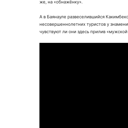
же, на «обнажёнку».
А в Баянауле развеселившийся Какимбеко
несовершеннолетних туристов у знаменит
чувствуют ли они здесь прилив «мужской 