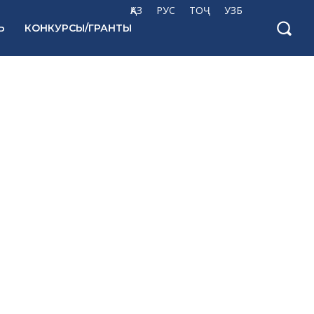
ҚАЗ
РУС
ТОҶ
УЗБ
Ь
КОНКУРСЫ/ГРАНТЫ