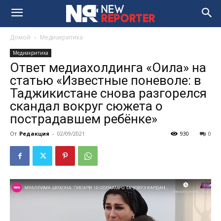
Домой
Медиакритика
Медиакритика
Ответ медиахолдинга «Оила» на
статью «Известные поневоле: в
Таджикистане снова разгорелся
скандал вокруг сюжета о
пострадавшем ребёнке»
От
Редакция
-
02/09/2021
930
0