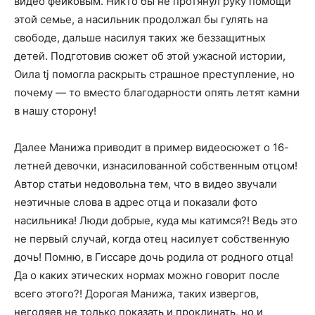
видео фейковым. Никто бы не протянул руку помощи
этой семье, а насильник продолжал бы гулять на
свободе, дальше насилуя таких же беззащитных
детей. Подготовив сюжет об этой ужасной истории,
Оила tj помогла раскрыть страшное преступление, но
почему — то вместо благодарности опять летят камни
в нашу сторону!
Далее Манижа приводит в пример видеосюжет о 16-
летней девочки, изнасилованной собственным отцом!
Автор статьи недовольна тем, что в видео звучали
неэтичные слова в адрес отца и показали фото
насильника! Люди добрые, куда мы катимся?! Ведь это
не первый случай, когда отец насилует собственную
дочь! Помню, в Гиссаре дочь родила от родного отца!
Да о каких этических нормах можно говорит после
всего этого?! Дорогая Манижа, таких извергов,
негодяев не только показать и проклинать, но и