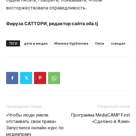
восторжествовала справедливость.
Фируза САТТОРИ,
р
едактор сайта
oila
.
tj
ТЕГИ
дети в медиа
Манижа Курбанова
Оила
скандал
Предыдущая статья
Следующая статья
«Чтобы люди умели
Программа MediaCAMP Fest
отстаивать свои права».
«Сделано в Азии»
Запустился онлайн-курс по
медиаправу