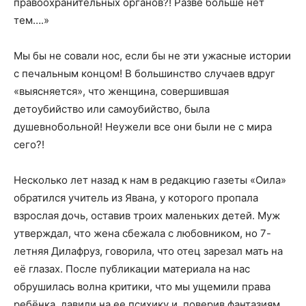
правоохранительных органов?! Разве больше нет
тем….»
Мы бы не совали нос, если бы не эти ужасные истории
с печальным концом! В большинство случаев вдруг
«выясняется», что женщина, совершившая
детоубийство или самоубийство, была
душевнобольной! Неужели все они были не с мира
сего?!
Несколько лет назад к нам в редакцию газеты «Оила»
обратился учитель из Явана, у которого пропала
взрослая дочь, оставив троих маленьких детей. Муж
утверждал, что жена сбежала с любовником, но 7-
летняя Дилафруз, говорила, что отец зарезал мать на
её глазах. После публикации материала на нас
обрушилась волна критики, что мы ущемили права
ребёнка, давили на ее психику и, поверив фантазиям