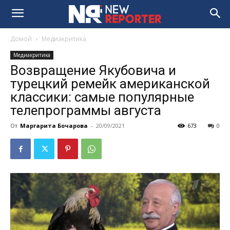
Домой
Медиакритика
Медиакритика
Возвращение Якубовича и
турецкий ремейк американской
классики: самые популярные
телепрограммы августа
От
Маргарита Бочарова
-
20/09/2021
673
0