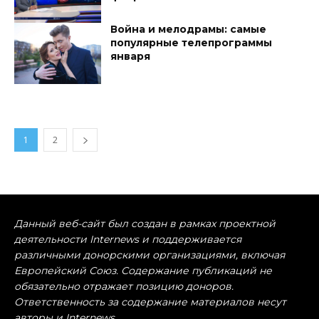
Война и мелодрамы: самые
популярные телепрограммы
января
1
2
Данный веб-сайт был создан в рамках проектной
деятельности Internews и поддерживается
различными донорскими организациями, включая
Европейский Союз. Содержание публикаций не
обязательно отражает позицию доноров.
Ответственность за содержание материалов несут
авторы и Internews.