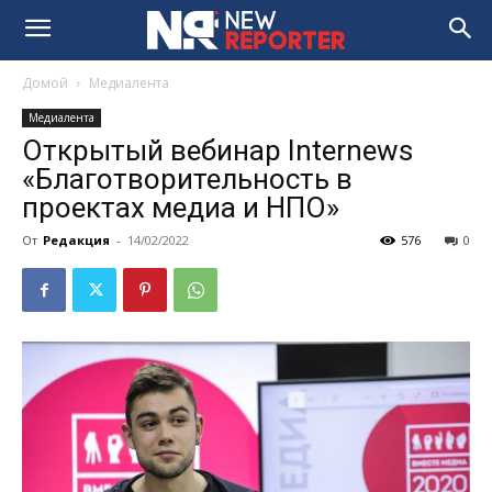
Домой
Медиалента
Медиалента
Открытый вебинар Internews
«Благотворительность в
проектах медиа и НПО»
От
Редакция
-
14/02/2022
576
0