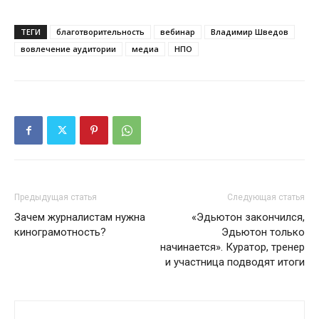
ТЕГИ
благотворительность
вебинар
Владимир Шведов
вовлечение аудитории
медиа
НПО
Предыдущая статья
Следующая статья
Зачем журналистам нужна
«Эдьютон закончился,
кинограмотность?
Эдьютон только
начинается». Куратор, тренер
и участница подводят итоги