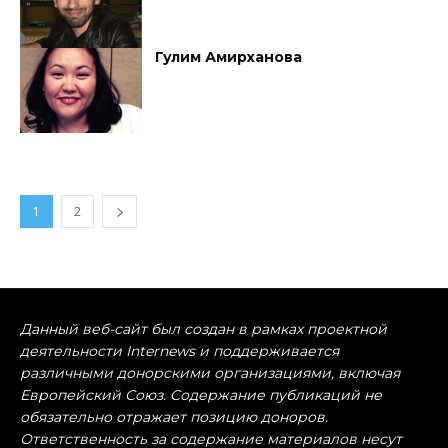
Гулим Амирханова
1
2
Данный веб-сайт был создан в рамках проектной
деятельности Internews и поддерживается
различными донорскими организациями, включая
Европейский Союз. Содержание публикаций не
обязательно отражает позицию доноров.
Ответственность за содержание материалов несут