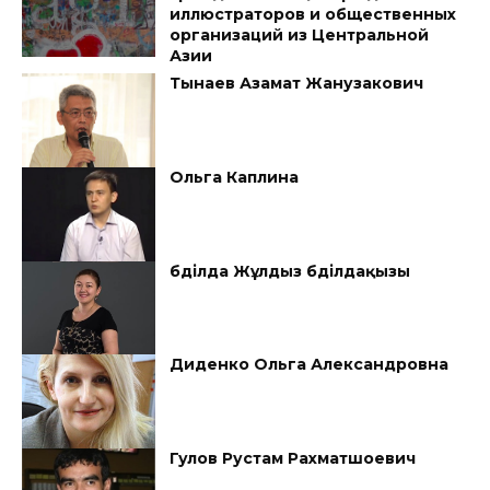
иллюстраторов и общественных
организаций из Центральной
Азии
Тынаев Азамат Жанузакович
Ольга Каплина
Әбділда Жұлдыз Әбділдақызы
Диденко Ольга Александровна
Гулов Рустам Рахматшоевич