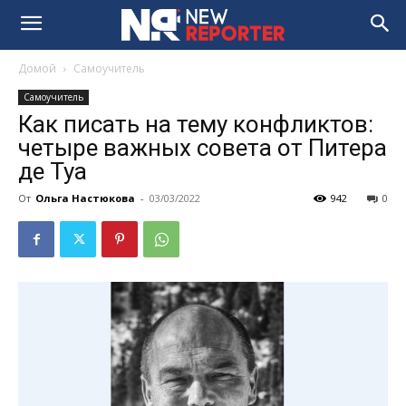
Домой
Самоучитель
Самоучитель
Как писать на тему конфликтов:
четыре важных совета от Питера
де Туа
От
Ольга Настюкова
-
03/03/2022
942
0