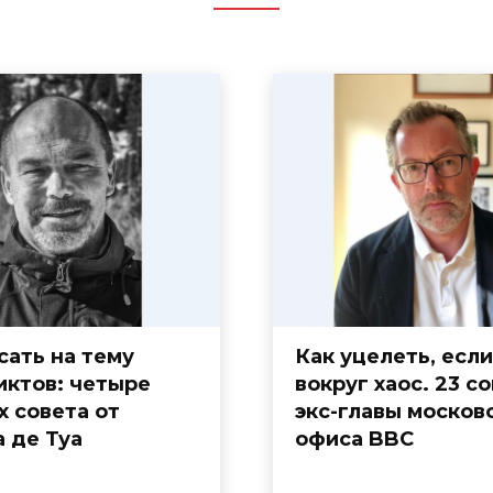
сать на тему
Как уцелеть, если
иктов: четыре
вокруг хаос. 23 с
 совета от
экс-главы москов
 де Туа
офиса BBC