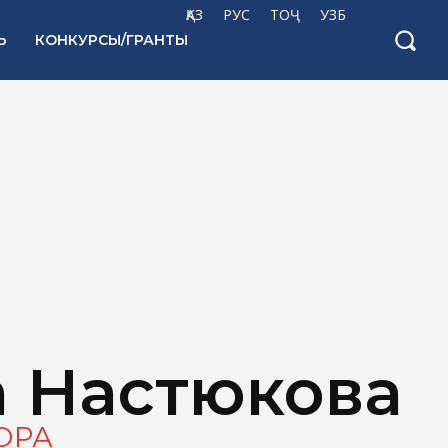
ҚАЗ
РУС
ТОҶ
УЗБ
Ь
КОНКУРСЫ/ГРАНТЫ
а Настюкова
ОРА