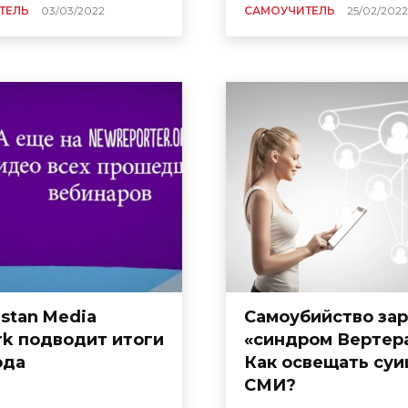
ТЕЛЬ
03/03/2022
САМОУЧИТЕЛЬ
25/02/2022
stan Media
Самоубийство зар
k подводит итоги
«синдром Вертера
ода
Как освещать суи
СМИ?