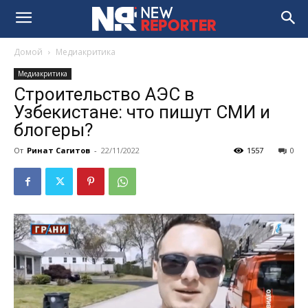
Домой
Медиакритика
Медиакритика
Строительство АЭС в
Узбекистане: что пишут СМИ и
блогеры?
От
Ринат Сагитов
-
22/11/2022
1557
0