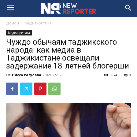
Домой
Медиакритика
Медиакритика
Чуждо обычаям таджикского
народа: как медиа в
Таджикистане освещали
задержание 18-летней блогерши
От
Ниссо Расулова
-
02/12/2022
1074
0