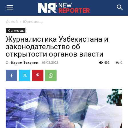
Домой
Юрпомощь
Юрпомощь
Журналистика Узбекистана и
законодательство об
открытости органов власти
От
Карим Бахриев
-
03/02/2023
692
0