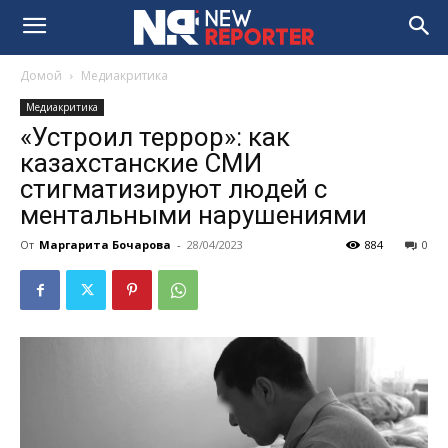
Домой
Медиакритика
Медиакритика
«Устроил террор»: как
казахстанские СМИ
стигматизируют людей с
ментальными нарушениями
От
Маргарита Бочарова
-
28/04/2023
884
0