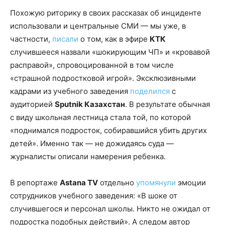
Похожую риторику в своих рассказах об инциденте
использовали и центральные СМИ — мы уже, в
частности,
писали
о том, как в эфире
КТК
случившееся назвали «шокирующим ЧП» и «кровавой
расправой», спровоцированной в том числе
«страшной подростковой игрой». Эксклюзивными
кадрами из учебного заведения
поделился
с
аудиторией
Sputnik Казахстан
. В результате обычная
с виду школьная лестница стала той, по которой
«поднимался подросток, собиравшийся убить других
детей». Именно так — не дожидаясь суда —
журналисты описали намерения ребенка.
В репортаже
Astana TV
отдельно
упомянули
эмоции
сотрудников учебного заведения: «В шоке от
случившегося и персонал школы. Никто не ожидал от
подростка подобных действий». А следом автор