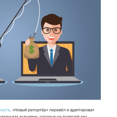
ность
. «Новый репортёр» перевёл и адаптировал
олезными знаниями, которые не позволят вас