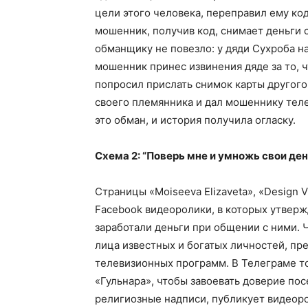
цели этого человека, переправил ему ко
мошенник, получив код, снимает деньги с
обманщику не повезло: у дяди Сухроба на 
мошенник принес извинения дяде за то, ч
попросил прислать снимок карты другого 
своего племянника и дал мошеннику тел
это обман, и история получила огласку.
Схема 2: “Поверь мне и умножь свои ден
Страницы «Moiseeva Elizaveta», «Design V
Facebook видеоролики, в которых утвер
заработали деньги при общении с ними. 
лица известных и богатых личностей, пр
телевизионных программ. В Телеграме т
«Гульнара», чтобы завоевать доверие по
религиозные надписи, публикует видеор