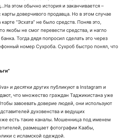
д…На этом обычно история и заканчивается –
 карты доверчивого продавца. Но в этом случае
карте “Эсхата” не было средств. Поняв это,
то якобы не смог перевести средства, и нагло
банка. Тогда дядя попросил сделать это через
ефонный номер Сухроба. Сухроб быстро понял, что
ьги”
iva» и десятки других публикуют в Instagram и
ждают, что множество граждан Таджикистана уже
Чтобы завоевать доверие людей, они используют
едставителей духовенства и ведущих
оже есть такие каналы. Мошенница под именем
сетителей, размещает фотографии Каабы,
олики с исламской одеждой.