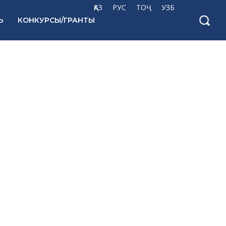
ҚАЗ
РУС
ТОҶ
УЗБ
Ь
КОНКУРСЫ/ГРАНТЫ