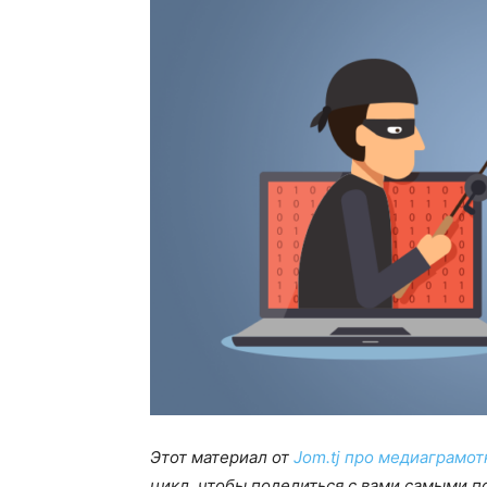
Этот материал от
Jom.tj про медиаграмот
цикл, чтобы поделиться с вами самыми п