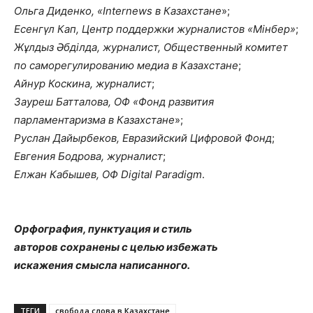
Ольга Диденко, «Internews в Казахстане
»;
Есенгүл Кап, Центр поддержки журналистов «Мінбер»
;
Жұлдыз Әбділда, журналист, Общественный комитет
по саморегулированию медиа в Казахстане
;
Айнур Коскина, журналист
;
Зауреш Батталова, ОФ «Фонд развития
парламентаризма в Казахстане
»;
Руслан Дайырбеков, Евразийский Цифровой Фонд
;
Евгения Бодрова, журналист
;
Елжан Кабышев, ОФ Digital Paradigm
.
Орфография, пунктуация и стиль
авторов сохранены с целью избежать
искажения смысла написанного.
ТЕГИ
свобода слова в Казахстане