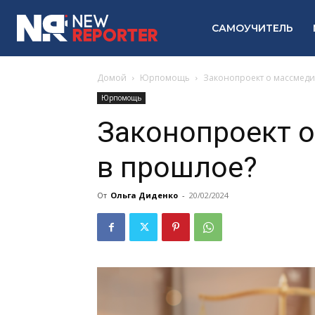
САМОУЧИТЕЛЬ
Домой
Юрпомощь
Законопроект о массмеди
Юрпомощь
Законопроект о
в прошлое?
От
Ольга Диденко
-
20/02/2024