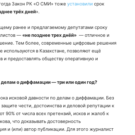
тогда Закон РК «О СМИ» тоже
установили
срок
зднее трёх дней
».
ющему ранее и предлагаемому депутатами сроку
алистов —
«не позднее трех днёй»
— отличное и
ение. Тем более, современные цифровые решения
е используются в Казахстане, позволяют ещё
в и предоставлять обществу оперативную и
 делам о диффамации — три или один год?
ока исковой давности по делам о диффамации. Без
 защите чести, достоинства и деловой репутации к
 90% от числа всех претензий, исков и жалоб к
кова, что доказывать достоверность
я и (или) автор публикации. Для этого журналист