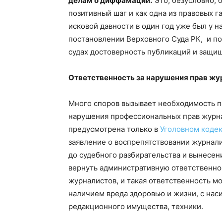
делам о диффамации.
Это, безусловно,
позитивный шаг и как одна из правовых г
исковой давности в один год уже был у н
постановлении Верховного Суда РК, и по
судах достоверность публикаций и защищ
Ответственность за нарушения прав жу
Много споров вызывает необходимость п
нарушения профессиональных прав журна
предусмотрена только в
Уголовном коде
заявление о воспрепятствовании журнали
до судебного разбирательства и вынесе
вернуть административную ответственно
журналистов, и такая ответственность мо
наличием вреда здоровью и жизни, с на
редакционного имущества, техники.