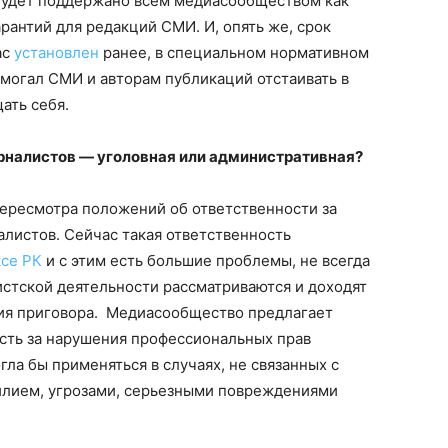
 будет поддержано всем медиасообществом как
арантий для редакций СМИ. И, опять же, срок
ас
установлен
ранее, в специальном нормативном
могал СМИ и авторам публикаций отстаивать в
ать себя.
рналистов — уголовная или административная?
ересмотра положений об ответственности за
листов. Сейчас такая ответственность
ксе РК
и с этим есть большие проблемы, не всегда
стской деятельности рассматриваются и доходят
ния приговора. Медиасообщество предлагает
сть за нарушения профессиональных прав
гла бы применяться в случаях, не связанных с
силием, угрозами, серьезными повреждениями