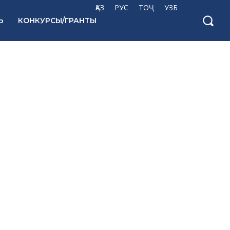
ҚАЗ
РУС
ТОҶ
УЗБ
Ь
КОНКУРСЫ/ГРАНТЫ