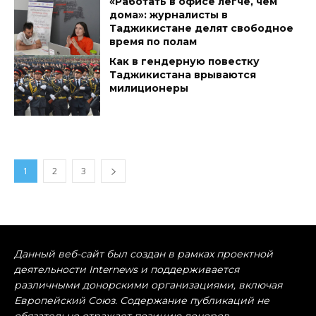
«Работать в офисе легче, чем
дома»: журналисты в
Таджикистане делят свободное
время по полам
Как в гендерную повестку
Таджикистана врываются
милиционеры
1
2
3
Данный веб-сайт был создан в рамках проектной
деятельности Internews и поддерживается
различными донорскими организациями, включая
Европейский Союз. Содержание публикаций не