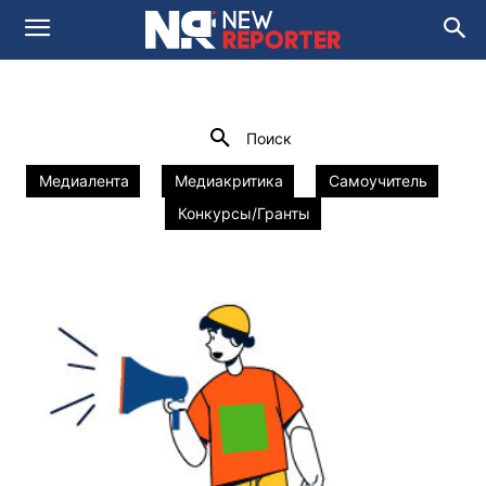
РАЗДЕЛ 4.
ДОПОЛНИТЕЛЬНЫЕ
МОДУЛИ
Домой
Раздел 4. Дополнительные модули
Media and Social Innovation Lab
newsroom 2.0
Поиск
Медиалента
Медиакритика
Самоучитель
Конкурсы/Гранты