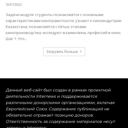
10/07/2023
Задачи модуля: студенты познакомятся с основными
характеристиками кинограмотности; узнают о киноиндустрии
Казахстана; познакомятся с пятью этапами
кинопроизводства; исследуют взаимосвязь профессий в кино;
Шаг 1. Что...
Загрузить больше
Данный веб-сайт был создан в рамках проектной
деятельности Internews и поддерживается
различными донорскими организациями, включая
Европейский Союз. Содержание публикаций не
обязательно отражает позицию доноров.
Ответственность за содержание материалов несут
авторы и Internews.