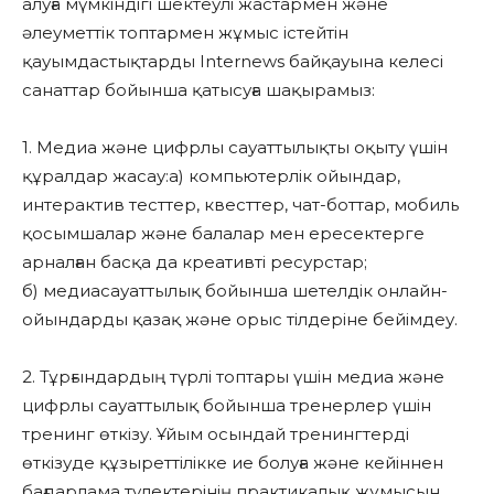
алуға мүмкіндігі шектеулі жастармен және
әлеуметтік топтармен жұмыс істейтін
қауымдастықтарды Internews байқауына келесі
санаттар бойынша қатысуға шақырамыз:
1. Медиа және цифрлы сауаттылықты оқыту үшін
құралдар жасау:а) компьютерлік ойындар,
интерактив тесттер, квесттер, чат-боттар, мобиль
қосымшалар және балалар мен ересектерге
арналған басқа да креативті ресурстар;
б) медиасауаттылық бойынша шетелдік онлайн-
ойындарды қазақ және орыс тілдеріне бейімдеу.
2. Тұрғындардың түрлі топтары үшін медиа және
цифрлы сауаттылық бойынша тренерлер үшін
тренинг өткізу. Ұйым осындай тренингтерді
өткізуде құзыреттілікке ие болуға және кейіннен
бағдарлама түлектерінің практикалық жұмысын