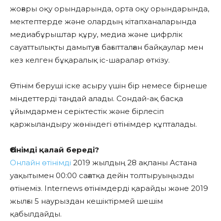
жоғары оқу орындарында, орта оқу орындарында,
мектептерде және олардың кітапханаларында
медиабұрыштар құру, медиа және цифрлік
сауаттылықты дамытуға бағытталған байқаулар мен
кез келген бұқаралық іс-шаралар өткізу.
Өтінім беруші іске асыру үшін бір немесе бірнеше
міндеттерді таңдай алады. Сондай-ақ басқа
ұйымдармен серіктестік және бірлесіп
қаржыландыру жөніндегі өтінімдер құпталады.
Өтінімді қалай береді?
Онлайн өтінімді
2019 жылдың 28 ақпаны Астана
уақытымен 00:00 сағатқа дейін толтыруыңызды
өтінеміз. Internews өтінімдерді қарайды және 2019
жылғы 5 наурыздан кешіктірмей шешім
қабылдайды.