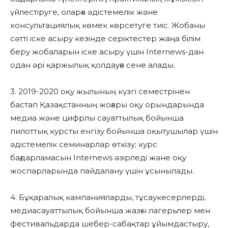
үйлестіруге, оларға әдістемелік және
консультациялық көмек көрсетуге тиіс. Жобаны
сәтті іске асыру кезінде серіктестер жаңа білім
беру жобаларын іске асыру үшін Internews-дан
одан әрі қаржылық қолдауға сене алады.
3. 2019-2020 оқу жылының күзгі семестрінен
бастап Қазақстанның жоғары оқу орындарында
медиа және цифрлы сауаттылық бойынша
пилоттық курсты енгізу бойынша оқытушылар үшін
әдістемелік семинарлар өткізу; курс
бағдарламасын Internews әзірледі және оқу
жоспарларында пайдалану үшін ұсынылады.
4. Бұқаралық кампанияларды, тұсаукесерлерді,
медиасауаттылық бойынша жазғы лагерьлер мен
фестивальдарда шебер-сабақтар ұйымдастыру,