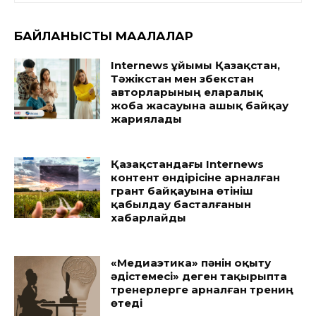
БАЙЛАНЫСТЫ МАҚАЛАЛАР
Internews ұйымы Қазақстан,
Тәжікстан мен Өзбекстан
авторларының еларалық
жоба жасауына ашық байқау
жариялады
Қазақстандағы Internews
контент өндірісіне арналған
грант байқауына өтініш
қабылдау басталғанын
хабарлайды
«Медиаэтика» пәнін оқыту
әдістемесі» деген тақырыпта
тренерлерге арналған трениң
өтеді