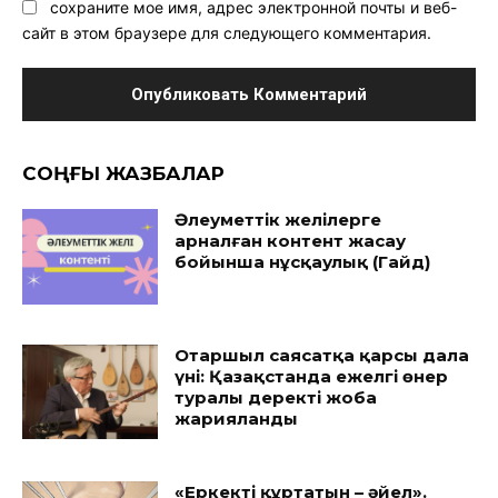
сохраните мое имя, адрес электронной почты и веб-
сайт в этом браузере для следующего комментария.
CОҢҒЫ ЖАЗБАЛАР
Әлеуметтік желілерге
арналған контент жасау
бойынша нұсқаулық (Гайд)
Отаршыл саясатқа қарсы дала
үні: Қазақстанда ежелгі өнер
туралы деректі жоба
жарияланды
«Еркекті құртатын – әйел».