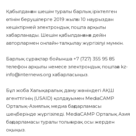
Қабылданған шешім туралы барлық іріктелген
өтінім берушілерге 2019 жылғы 10 наурыздан
кешіктірмей электрондық пошта арқылы
хабарланады. Шешім қабылданғанға дейін
авторлармен онлайн-талқылау жүргізілуі мүмкін.
Барлық сұрақтар бойынша +7 (727) 355 95 85
телефон арқылы немесе электрондық поштаға kz-
info@internews.org хабарласыңыз.
Бұл жоба Халықаралық даму жөніндегі АҚШ
агенттігінің (USAID) қолдауымен MediaCAMP
Орталық-Азиялық медиа бағдарламасы
шеңберінде жүргізіледі. MediaCAMP Орталық Азия
бағдарламасы туралы толығырақ осы жерден
оқыңыз.