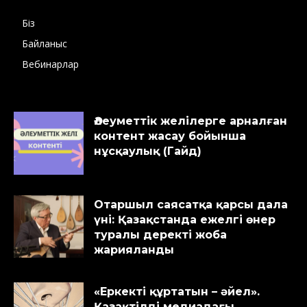
Біз
Байланыс
Вебинарлар
Әлеуметтік желілерге арналған
контент жасау бойынша
нұсқаулық (Гайд)
Отаршыл саясатқа қарсы дала
үні: Қазақстанда ежелгі өнер
туралы деректі жоба
жарияланды
«Еркекті құртатын – әйел».
Қазақтілді медиадағы