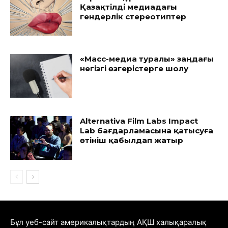
Қазақтілді медиадағы
гендерлік стереотиптер
«Масс-медиа туралы» заңдағы
негізгі өзгерістерге шолу
Alternativa Film Labs Impact
Lab бағдарламасына қатысуға
өтініш қабылдап жатыр
Бұл уеб-сайт америкалықтардың АҚШ халықаралық