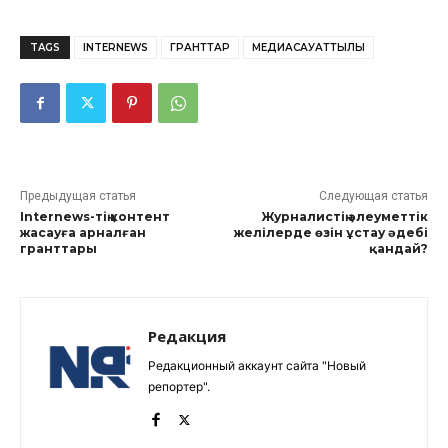
TAGS
INTERNEWS
ГРАНТТАР
МЕДИАСАУАТТЫЛЫҚ
Предыдущая статья
Следующая статья
Internews-тің контент
Журналистің әлеуметтік
жасауға арналған
желілерде өзін ұстау әдебі
гранттары
қандай?
Редакция
Редакционный аккаунт сайта "Новый
репортер".