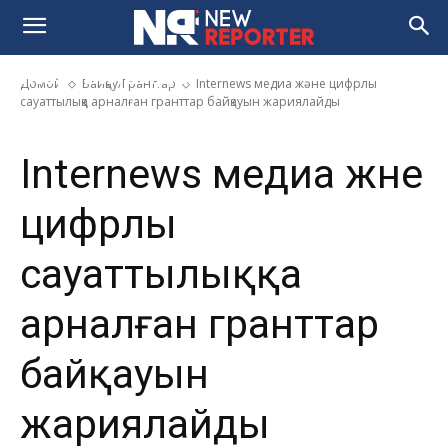
сауаттылыққа арналған
гранттар байқауын
жариялайды
Домой
Байқау/Гранттар
Internews медиа және цифрлы
сауаттылыққа арналған гранттар байқауын жариялайды
Internews медиа және
цифрлы
сауаттылыққа
арналған гранттар
байқауын
жариялайды