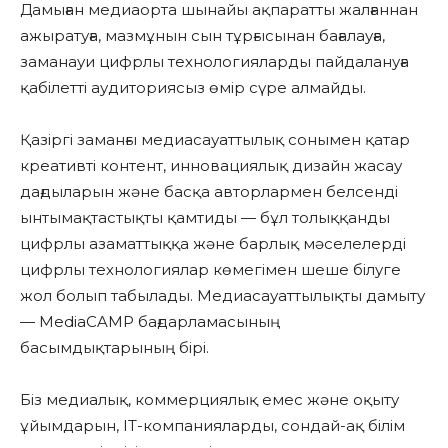
Дамыған медиаорта шынайы ақпаратты жалғаннан
ажыратуға, мазмұнын сын тұрғысынан бағалауға,
заманауи цифрлы технологияларды пайдалануға
қабілетті аудиториясыз өмір сүре алмайды.
Қазіргі заманғы медиасауаттылық сонымен қатар
креативті контент, инновациялық дизайн жасау
дағдыларын және басқа авторлармен белсенді
ынтымақтастықты қамтиды — бұл толыққанды
цифрлы азаматтыққа және барлық мәселелерді
цифрлы технологиялар көмегімен шеше білуге
жол болып табылады. Медиасауаттылықты дамыту
— MediaCAMP бағдарламасының
басымдықтарының бірі.
Біз медиалық, коммерциялық емес және оқыту
ұйымдарын, IT-компанияларды, сондай-ақ білім