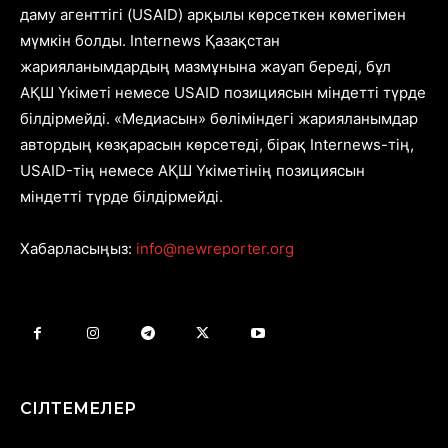
даму агенттігі (USAID) арқылы көрсеткен көмегімен
мүмкін болды. Internews Қазақстан
жарияланымдардың мазмұнына жауап береді, бұл
АҚШ Үкіметі немесе USAID позициясын міндетті түрде
білдірмейді. «Медиасын» бөліміндегі жарияланымдар
автордың көзқарасын көрсетеді, бірақ Internews-тің,
USAID-тің немесе АҚШ Үкіметінің позициясын
міндетті түрде білдірмейді.
Хабарласыңыз:
info@newreporter.org
СІЛТЕМЕЛЕР