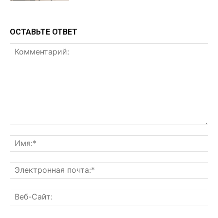
ОСТАВЬТЕ ОТВЕТ
Комментарий:
Им
Эл
поч
Ве
Са