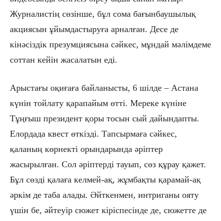
Журналистің сөзінше, бұл сома бағынбаушылық
акциясын ұйымдастыруға арналған. Десе де
кінәсіздік презумциясына сәйкес, мұндай мәлімдеме
соттан кейін жасалатын еді.
Арыстағы оқиғаға байланысты, 6 шілде – Астана
күнін тойлату қарапайым өтті. Мереке күніне
Тұңғыш президент қоры тосын сый дайындапты.
Елордада квест өткізді. Тапсырмаға сәйкес,
қаланың көрнекті орындарында әріптер
жасырылған. Сол әріптерді тауып, сөз құрау қажет.
Бұл сөзді қалаға келмей-ақ, жұмбақты қарамай-ақ
әркім де таба алады. Әйткенмен, интриганы ояту
үшін бе, әйтеуір сюжет кіріспесінде де, сюжетте де