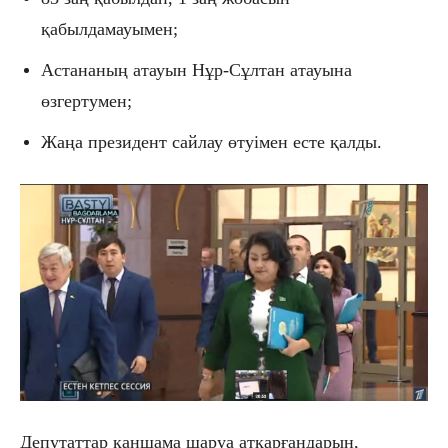
қабылдамауымен;
Астананың атауын Нұр-Сұлтан атауына
өзгертумен;
Жаңа президент сайлау өтуімен есте қалды.
Депутаттар қаншама шаруа атқарғандарын,