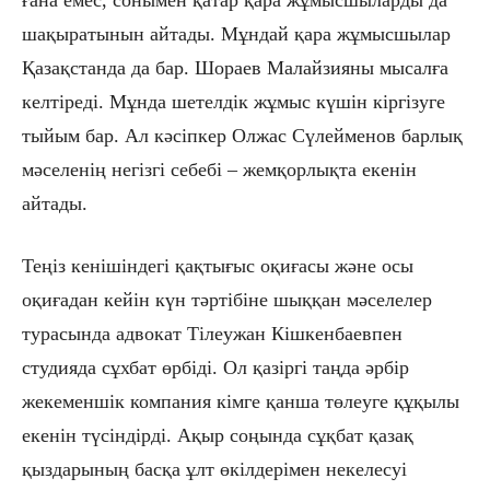
ғана емес, сонымен қатар қара жұмысшыларды да
шақыратынын айтады. Мұндай қара жұмысшылар
Қазақстанда да бар. Шораев Малайзияны мысалға
келтіреді. Мұнда шетелдік жұмыс күшін кіргізуге
тыйым бар. Ал кәсіпкер Олжас Сүлейменов барлық
мәселенің негізгі себебі – жемқорлықта екенін
айтады.
Теңіз кенішіндегі қақтығыс оқиғасы және осы
оқиғадан кейін күн тәртібіне шыққан мәселелер
турасында адвокат Тілеужан Кішкенбаевпен
студияда сұхбат өрбіді. Ол қазіргі таңда әрбір
жекеменшік компания кімге қанша төлеуге құқылы
екенін түсіндірді. Ақыр соңында сұқбат қазақ
қыздарының басқа ұлт өкілдерімен некелесуі