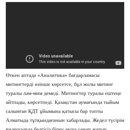
Өткен аптада «Аналитика» бағдарламасы
митингтерді өзінше көрсетсе, бұл жолы митинг
туралы ләм-мим демеді. Митингтер туралы ештеңе
айтпады, көрсетпеді. Қазақстан аумағында тыйым
салынған ҚДТ ұйымына қатысы бар топты
Алматыда тұтқындағанын хабарлады. Жедел түсірім
видеосында белгісіз біреу ақша санап жатыр.