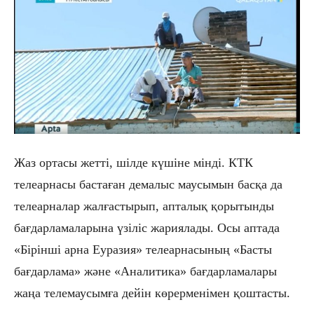
Жаз ортасы жетті, шілде күшіне мінді. КТК
телеарнасы бастаған демалыс маусымын басқа да
телеарналар жалғастырып, апталық қорытынды
бағдарламаларына үзіліс жариялады. Осы аптада
«Бірінші арна Еуразия» телеарнасының «Басты
бағдарлама» және «Аналитика» бағдарламалары
жаңа телемаусымға дейін көрерменімен қоштасты.