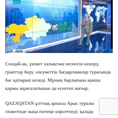
Сондай-ақ, үкімет халықтың несиесін кешіру,
гранттар беру, әлеуметтік бағдарламалар турасында
бас қатырып келеді. Мұның барлығына қанша
қаржы жұмсалатынын да есептеп жатыр.
QAZAQSTAN
ұлттық арнасы Арыс туралы
сюжетінде жаңа ештеңе көрсетпеді: қалада