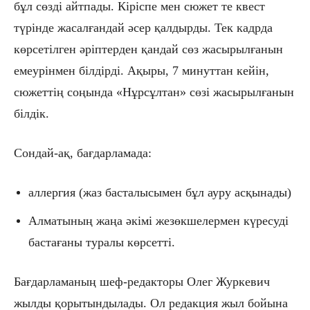
бұл сөзді айтпады. Кіріспе мен сюжет те квест
түрінде жасалғандай әсер қалдырды. Тек кадрда
көрсетілген әріптерден қандай сөз жасырылғанын
емеурінмен білдірді. Ақыры, 7 минуттан кейін,
сюжеттің соңында «Нұрсұлтан» сөзі жасырылғанын
білдік.
Сондай-ақ, бағдарламада:
аллергия (жаз басталысымен бұл ауру асқынады)
Алматының жаңа әкімі жезөкшелермен күресуді
бастағаны туралы көрсетті.
Бағдарламаның шеф-редакторы Олег Журкевич
жылды қорытындылады. Ол редакция жыл бойына