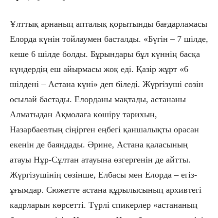
Ұлттық арнаның апталық қорытынды бағдарламасы
Елорда күнін тойлаумен басталды. «Бүгін – 7 шілде,
кеше 6 шілде болды. Бұрындары бұл күннің басқа
күндердің еш айырмасы жоқ еді. Қазір жұрт «6
шілдені – Астана күні» деп біледі. Жүргізуші сөзін
осылай бастады. Елорданы мақтады, астананы
Алматыдан Ақмолаға көшіру тарихын,
Назарбаевтың сіңірген еңбегі қаншалықты орасан
екенін де баяндады. Әрине, Астана қаласының
атауы Нұр-Сұлтан атауына өзгергенін де айтты.
Жүргізушінің сөзінше, Елбасы мен Елорда – егіз-
ұғымдар. Сюжетте астана құрылысының архивтегі
кадрларын көрсетті. Түрлі спикерлер «астананың