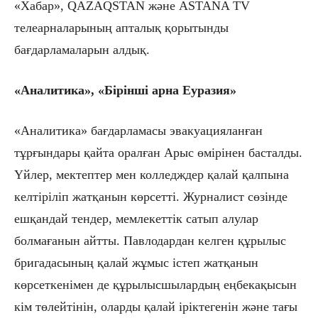
«Хабар»,
QAZAQSTAN
және
ASTANA TV
телеарналарының апталық қорытынды
бағдарламаларын алдық.
«Аналитика», «
Бірінші арна Еуразия»
«Аналитика» бағдарламасы эвакуацияланған
тұрғындары қайта оралған Арыс өмірінен басталды.
Үйлер, мектептер мен колледждер қалай қалпына
келтіріліп жатқанын көрсетті. Журналист сөзінде
ешқандай тендер, мемлекеттік сатып алулар
болмағанын айтты. Павлодардан келген құрылыс
бригадасының қалай жұмыс істеп жатқанын
көрсеткенімен де құрылысшылардың еңбекақысын
кім төлейтінін, оларды қалай іріктегенін және тағы