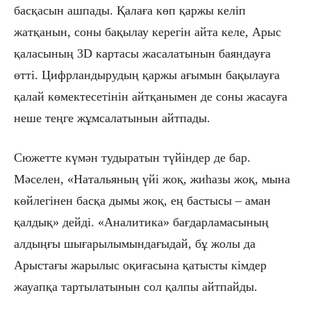
басқасын ашпады. Қалаға көп қаржы келіп
жатқанын, соны бақылау керегін айта келе, Арыс
қаласының 3
D
картасы жасалатынын баяндауға
өтті. Цифрландырудың қаржы ағымын бақылауға
қалай көмектесетінін айтқанымен де соны жасауға
неше теңге жұмсалатынын айтпады.
Сюжетте күмән тудыратын түйіндер де бар.
Мәселен, «Натальяның үйі жоқ, жиһазы жоқ, мына
көйлегінен басқа дымы жоқ, ең бастысы – аман
қалдық» дейді. «Аналитика» бағдарламасының
алдыңғы шығарылымындағыдай, бұ жолы да
Арыстағы жарылыс оқиғасына қатысты кімдер
жауапқа тартылатынын сол қалпы айтпайды.