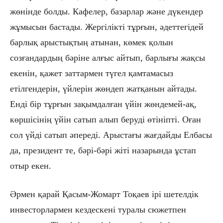
жөнінде болды. Кафелер, базарлар және дүкендер
жұмысын бастады. Жергілікті тұрғын, әдеттегідей
барлық арыстықтың атынан, көмек қолын
созғандардың бәріне алғыс айтып, барлығы жақсы
екенін, қажет заттармен түгел қамтамасыз
етілгендерін, үйлерін жөндеп жатқанын айтады.
Енді бір тұрғын зақымдалған үйін жөндемей-ақ,
көршісінің үйін сатып алып беруді өтініпті. Оған
сол үйді сатып әпереді. Арыстағы жағдайды Елбасы
да, президент те, бәрі-бәрі жіті назарында ұстап
отыр екен.
Әрмен қарай Қасым-Жомарт Тоқаев ірі шетелдік
инвесторлармен кездескені туралы сюжетпен