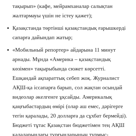
тақырып» (кафе, мейрамханалар салықтан
жалтармауы үшін не істеу қажет);
Қазақстанда төртінші қазақстандық ғарышкерді
сапарға дайындап жатыр;
«Мобильный репортер» айдарына 11 минут
арнады. Мұнда «Америка – қазақстандық
көзімен» тақырыбында сюжет көрсетті.
Ешқандай ақпараттық себеп жоқ. Журналист
АҚШ-қа іссапарға барып, сол жақтан осындай
видеолар әкелгенге ұқсайды. Америкалық
қаңғыбастардың өмірі (олар аш емес, дәрігерге
тегін қаралады, 20 долларға да сұхбат бермейді).
Бюджеті тұтас Қазақстан бюджетімен тең АҚШ
қалаларындағы тұрғындарының тұрмыс-