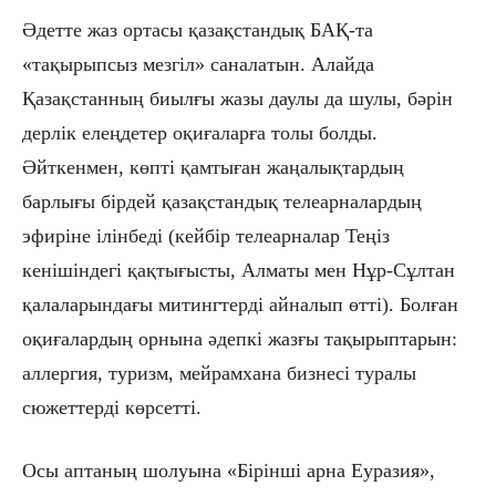
Әдетте жаз ортасы қазақстандық БАҚ-та
«тақырыпсыз мезгіл» саналатын. Алайда
Қазақстанның биылғы жазы даулы да шулы, бәрін
дерлік елеңдетер оқиғаларға толы болды.
Әйткенмен, көпті қамтыған жаңалықтардың
барлығы бірдей қазақстандық телеарналардың
эфиріне ілінбеді (кейбір телеарналар Теңіз
кенішіндегі қақтығысты, Алматы мен Нұр-Сұлтан
қалаларындағы митингтерді айналып өтті). Болған
оқиғалардың орнына әдепкі жазғы тақырыптарын:
аллергия, туризм, мейрамхана бизнесі туралы
сюжеттерді көрсетті.
Осы аптаның шолуына «Бірінші арна Еуразия»,