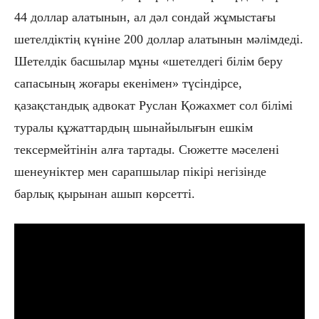
44 доллар алатынын, ал дәл сондай жұмыстағы
шетелдіктің күніне 200 доллар алатынын мәлімдеді.
Шетелдік басшылар мұны «шетелдегі білім беру
сапасының жоғары екенімен» түсіндірсе,
қазақстандық адвокат Руслан Қожахмет сол білімі
туралы құжаттардың шынайылығын ешкім
тексермейтінін алға тартады. Сюжетте мәселені
шенеуніктер мен сарапшылар пікірі негізінде
барлық қырынан ашып көрсетті.