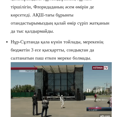
тіршілігін, Флоридаданың әсем өмірін де
көрсетеді. АҚШ-тағы бұрынғы
отандастырымыздың қалай өмір сүріп жатқанын
да тыс қалдырмайды.
Нұр-Сұлтанда қала күнін тойлады, мерекенің
бюджетін 3 есе қысқартты, сондықтан да
салтанатын паш еткен мереке болмады.