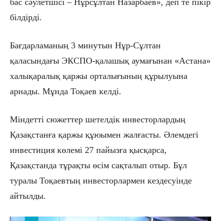
бас сәулетшісі – Нұрсұлтан Назарбаев», деп те пікір
білдірді.
Бағдарламаның 3 минутын Нұр-Сұлтан
қаласындағы ЭКСПО-қалашық аумағынан «Астана»
халықаралық қаржы орталығының құрылуына
арнады. Мұнда Тоқаев келді.
Міндетті сюжеттер шетелдік инвесторлардың
Қазақстанға қаржы құюымен жалғасты. Әлемдегі
инвестиция көлемі 27 пайызға қысқарса,
Қазақстанда тұрақты өсім сақталып отыр. Бұл
туралы Тоқаевтың инвесторлармен кездесуінде
айтылды.