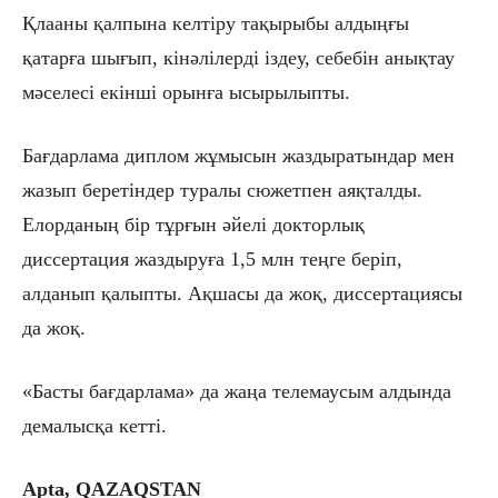
Қлааны қалпына келтіру тақырыбы алдыңғы
қатарға шығып, кінәлілерді іздеу, себебін анықтау
мәселесі екінші орынға ысырылыпты.
Бағдарлама диплом жұмысын жаздыратындар мен
жазып беретіндер туралы сюжетпен аяқталды.
Елорданың бір тұрғын әйелі докторлық
диссертация жаздыруға 1,5 млн теңге беріп,
алданып қалыпты. Ақшасы да жоқ, диссертациясы
да жоқ.
«Басты бағдарлама» да жаңа телемаусым алдында
демалысқа кетті.
Apta, QAZAQSTAN