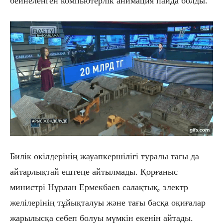
бейнеленген компьютерлік анимация пайда болды.
Билік өкілдерінің жауапкершілігі туралы тағы да
айтарлықтай ештеңе айтылмады. Қорғаныс
министрі Нұрлан Ермекбаев салақтық, электр
желілерінің тұйықталуы және тағы басқа оқиғалар
жарылысқа себеп болуы мүмкін екенін айтады.