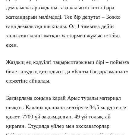
демалысқа ар-ожданы таза қалыпта кетіп бара
жатқандарын мәлімдеді. Тек бір депутат – Божко
ғана демалысқа шықпады. Ол 1 тамызға дейін
халықтан келіп жатқан хаттармен жұмыс істейді
екен.
Жаздың ең кәдуілгі тақырыптарының бірі – пойызға
билет алудың қиындығы да «Басты бағдарламаның»
сюжетіне айналды.
Бағдарлама соңына қарай Арыс туралы материал
шықты. Қаланы қалпына келтіруге 34,5 млрд теңге
қажет. 7700 үй зақымдалған, 49 үй толықтай
қираған. Студияда үйлер мен экскаваторлар