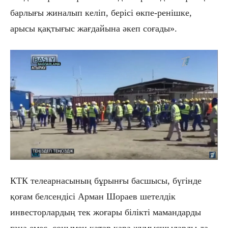
барлығы жиналып келіп, берісі өкпе-ренішке,
арысы қақтығыс жағдайына әкеп соғады».
КТК телеарнасының бұрынғы басшысы, бүгінде
қоғам белсендісі Арман Шораев шетелдік
инвесторлардың тек жоғары білікті мамандарды