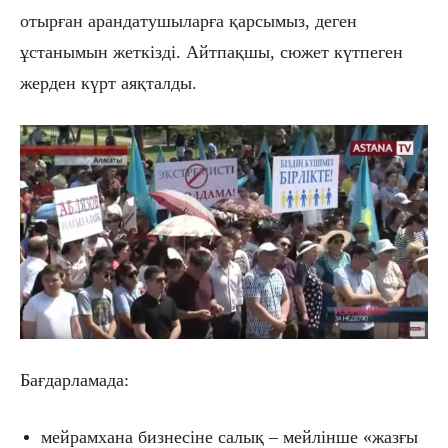
отырған арандатушыларға қарсымыз, деген
ұстанымын жеткізді. Айтпақшы, сюжет күтпеген
жерден күрт аяқталды.
Бағдарламада:
мейрамхана бизнесіне салық – мейлінше «жазғы