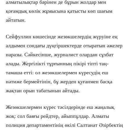
алматылықтар бәрінен де бұрын жолдар мен
қоғамдық көлік жұмысына қатысты көп шағым
айтатын.
Сейфуллин көшесінде жезөкшелердің жүруіне ең
алдымен сондағы дүңгіршектерде отыратын әжелер
наразы. Сәйкесінше, журналист олардан сұхбат
алады. Жергілікті тұрғынның пікірі тіпті таң-
тамаша етті: ол жезөкшелермен күресудің еш
нәтиже бермейтінін, бұ жерден қуғанмен басқа
жақтан орын табатынын айтады.
Жезөкшелермен күрес тәсілдерінде еш жаңалық
жоқ: сол баяғы рейдтер, айыппұлдар. Алматы
полиция департаментінің өкілі Салтанат Әзірбектің