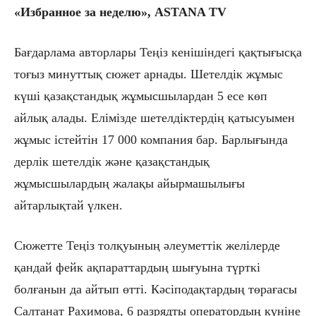
«Избранное за неделю», ASTANA TV
Бағдарлама авторлары Теңіз кенішіндегі қақтығысқа
тоғыз минуттық сюжет арнады. Шетелдік жұмыс
күші қазақстандық жұмысшылардан 5 есе көп
айлық алады. Елімізде шетелдіктердің қатысуымен
жұмыс істейтін 17 000 компания бар. Барлығында
дерлік шетелдік және қазақстандық
жұмысшылардың жалақы айырмашылығы
айтарлықтай үлкен.
Сюжетте Теңіз толқуының әлеуметтік желілерде
қандай фейк ақпараттардың шығуына түрткі
болғанын да айтып өтті. Кәсіподақтардың төрағасы
Салтанат Рахимова, 6 разрядты оператордың күніне