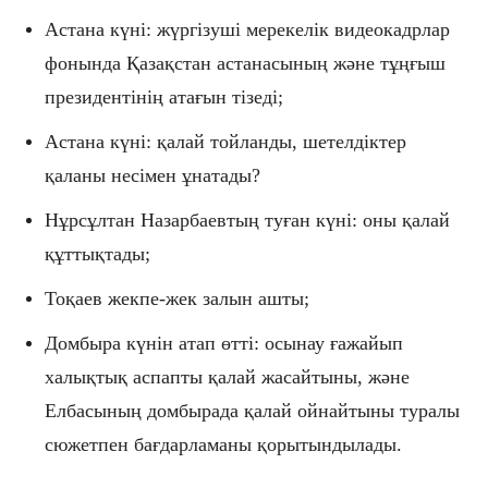
Астана күні: жүргізуші мерекелік видеокадрлар
фонында Қазақстан астанасының және тұңғыш
президентінің атағын тізеді;
Астана күні: қалай тойланды, шетелдіктер
қаланы несімен ұнатады?
Нұрсұлтан Назарбаевтың туған күні: оны қалай
құттықтады;
Тоқаев жекпе-жек залын ашты;
Домбыра күнін атап өтті: осынау ғажайып
халықтық аспапты қалай жасайтыны, және
Елбасының домбырада қалай ойнайтыны туралы
сюжетпен бағдарламаны қорытындылады.