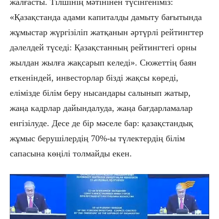
жалғасты. Тілшінің мәтінінен түсінгеніміз:
«Қазақстанда адами капиталды дамыту бағытында
жұмыстар жүргізіліп жатқанын әртүрлі рейтингтер
дәлелдей түседі: Қазақстанның рейтингтегі орны
жылдан жылға жақсарып келеді». Сюжеттің баян
еткеніндей, инвесторлар бізді жақсы көреді,
елімізде білім беру нысандары салынып жатыр,
жаңа кадрлар дайындалуда, жаңа бағдарламалар
енгізілуде. Десе де бір мәселе бар: қазақстандық
жұмыс берушілердің 70
%-
ы түлектердің білім
сапасына көңілі толмайды екен.