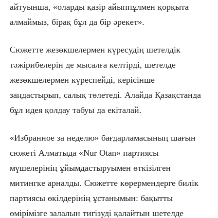
айтуынша, «оларды қазір айыппұлмен қорқыта
алмаймыз, бірақ бұл да бір әрекет».
Сюжетте жезөкшелермен күресудің шетелдік
тәжірибелерін де мысалға келтірді, шетелде
жезөкшелермен күреспейді, керісінше
заңдастырып, салық төлетеді. Алайда Қазақстанда
бұл идея қолдау табуы да екіталай.
«Избранное за неделю» бағдарламасының шағын
сюжеті Алматыда
«Nur Otan»
партиясы
мүшелерінің ұйымдастыруымен өткізілген
митингке арналды. Сюжетте көрермендерге билік
партиясы өкілдерінің ұстанымын: бақытты
өмірімізге залалын тигізуді қалайтын шетелде