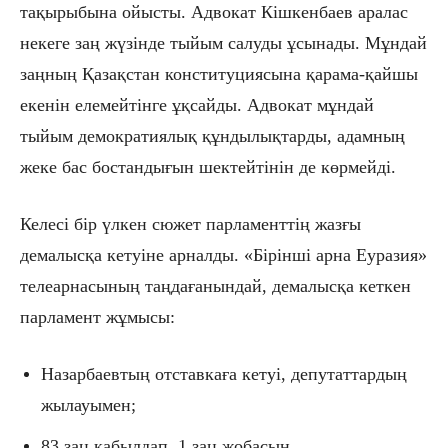
тақырыбына ойысты. Адвокат Кішкенбаев аралас
некеге заң жүзінде тыйым салуды ұсынады. Мұндай
заңның Қазақстан конституциясына қарама-қайшы
екенін елемейтінге ұқсайды. Адвокат мұндай
тыйым демократиялық құндылықтарды, адамның
жеке бас бостандығын шектейтінін де көрмейді.
Келесі бір үлкен сюжет парламенттің жазғы
демалысқа кетуіне арналды. «Бірінші арна Еуразия»
телеарнасының таңдағанындай, демалысқа кеткен
парламент жұмысы:
Назарбаевтың отставкаға кетуі, депутаттардың
жылауымен;
83 заң қабылдап, 1 заң жобасын