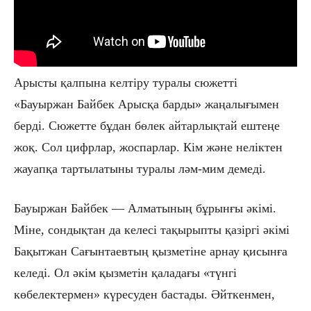
Арысты қалпына келтіру туралы сюжетті
«Бауыржан Байбек Арысқа барды» жаңалығымен
берді. Сюжетте бұдан бөлек айтарлықтай ештеңе
жоқ. Сол цифрлар, жоспарлар. Кім және неліктен
жауапқа тартылатыны туралы ләм-мим демеді.
Бауыржан Байбек — Алматының бұрынғы әкімі.
Міне, сондықтан да келесі тақырыпты қазіргі әкімі
Бақытжан Сағынтаевтың қызметіне арнау қисынға
келеді. Ол әкім қызметін қаладағы «түнгі
көбелектермен» күресуден бастады. Әйткенмен,