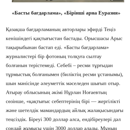
«Басты бағдарлама», «
Бірінші арна Еуразия
»
Қазақша бағдарламаның авторлары эфирді Теңіз
кенішіндегі қақтығыстан бастады. Орысшасы Арыс
тақырыбынан бастап еді. «Басты бағдарлама»
журналистері бір фотоның толқуға сылтау
болғанын терістемеді. Себебі – ресми тұрғыдан
тұрмыстық болғанымен (биліктің ресми ұстанымы),
шын мәнісінде әлеуметтік мәселеден шығып отыр.
Атырау облысының әкімі Нұрлан Ноғаевтың
сөзінше, «қақтығыс себептерінің бірі — жергілікті
және шетелдік мамандардың айлық жалақысындағы
теңсіздік. Біреуі 300 доллар алса, ендібіреулері дәл
сондай жұмысы үшін 3000 доллар алады. Мұның