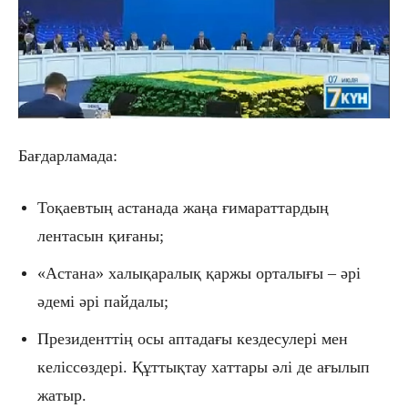
Бағдарламада:
Тоқаевтың астанада жаңа ғимараттардың
лентасын қиғаны;
«Астана» халықаралық қаржы орталығы – әрі
әдемі әрі пайдалы;
Президенттің осы аптадағы кездесулері мен
келіссөздері. Құттықтау хаттары әлі де ағылып
жатыр.