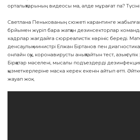
орталықтарының видеосы ма, әлде мұрағат па? Түсінік
Светлана Пенькованың сюжеті карантинге жабылған
брйымен жүріп бара жатқан дезинсекторлар команда
кадрлар жағдайға сюрреалистік көрініс береді. Матер
денсаулық министрі Елжан Біртанов пен диагностикал
онлайн оқу, коронавирусты анықтайтын тест, азық-түлі
Бірқатар мәселені, мысалы подъездерді дезинфекци
қызметкерлеріне маска керек екенін айтып өтті. Әйт
жауап жоқ.