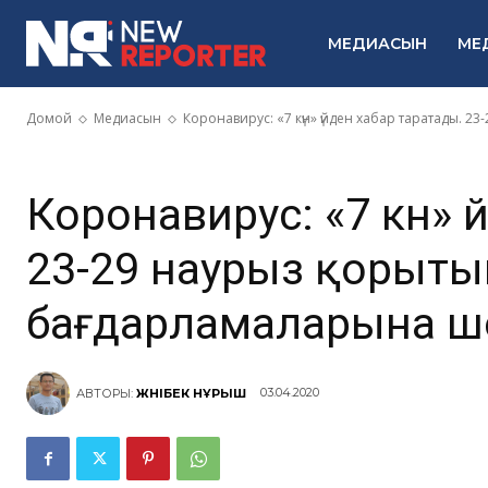
қорытынды Т
МЕДИАСЫН
МЕ
бағдарламал
Домой
Медиасын
Коронавирус: «7 күн» үйден хабар таратады. 
Коронавирус: «7 күн» 
23-29 наурыз қорыты
бағдарламаларына ш
03.04.2020
АВТОРЫ:
ЖӘНІБЕК НҰРЫШ