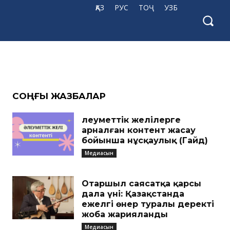
ҚАЗ
РУС
ТОҶ
УЗБ
CОҢҒЫ ЖАЗБАЛАР
Әлеуметтік желілерге
арналған контент жасау
бойынша нұсқаулық (Гайд)
Медиасын
Отаршыл саясатқа қарсы
дала үні: Қазақстанда
ежелгі өнер туралы деректі
жоба жарияланды
Медиасын