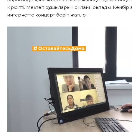
кірісіпті. Мектеп оқушыларын онлайн оқытады. Кейбір 
интернетте концерт беріп жатыр.