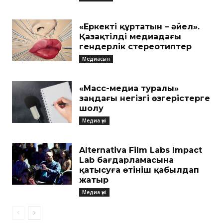
«Еркекті құртатын – әйел».
Қазақтілді медиадағы
гендерлік стереотиптер
Медиасын
«Масс-медиа туралы»
заңдағы негізгі өзгерістерге
шолу
Медиа үні
Alternativa Film Labs Impact
Lab бағдарламасына
қатысуға өтініш қабылдап
жатыр
Медиа үні