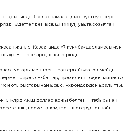
ағы қорытынды бағдарламалардың жүргізушілері
і. Әдеттегіден қысқа (21 минут) уақытқа созылған
жасап жатыр. Қазақстанда «7 күн» бағдарламасымен
шықты. Ерекше әрі қызықты көрінді.
лар тұстары мен тосын сәттері айтуға келмейді.
рлермен сирек сұхбаттар, президент Тоқаев, министр
і мен отырыстарынан қысқа синхрондардан құралыпты.
 10 млрд АҚШ доллар қаржы бөлгенін, табысынан
көрсететінін, несие төлемдерін шегеруді онлайн
 вирусологтар коронавирусқа қарсы вакцина жасауға