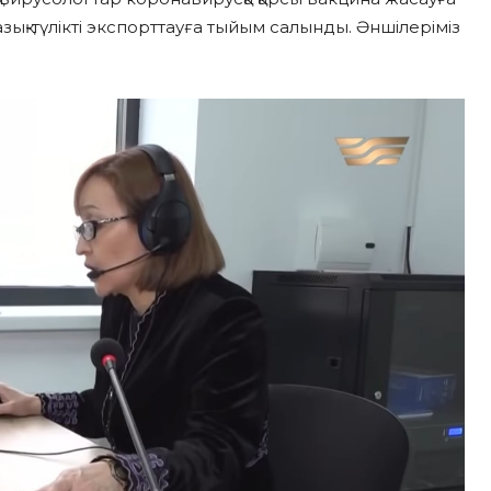
азық-түлікті экспорттауға тыйым салынды. Әншілеріміз