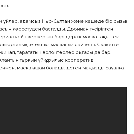
сіз.
 үйлер, адамсыз Нұр-Сұлтан және көшеде бір сызық
сын көрсетуден басталды. Дроннан түсірілген
иал кейіпкерлерінің бәрі дерлік маска таққан. Тек
ық орталық жетекшісі маскасыз сөйлепті. Сюжетте
к жинап, тарататын волонтерлер оқиғасы да бар.
ялайтын тұрғын үй-құрылыс кооперативі
кенмен, маска қашан болады, деген маңызды сауалға