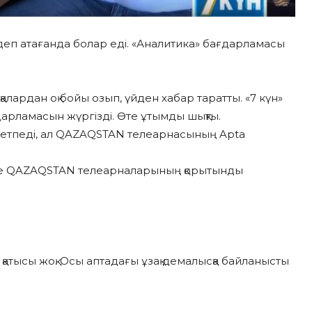
еп атағанда болар еді. «Аналитика» бағдарламасы
лардан оқ бойы озып, үйден хабар таратты. «7 күн»
дарламасын жүргізді. Өте ұтымды шықты.
сетпеді, ал QAZAQSTAN телеарнасының Apta
әне QAZAQSTAN телеарналарының қорытынды
атысы жоқ. Осы аптадағы ұзақ демалысқа байланысты