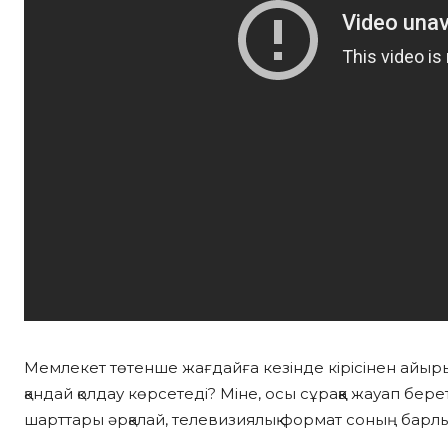
Мемлекет төтенше жағдайға кезінде кірісінен айыр
қандай қолдау көрсетеді? Міне, осы сұраққа жауап бер
шарттары әрқалай, телевизиялық формат соның барлы