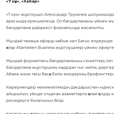
«7 күн», «Хабар»
«7 күн» жүргізушісі Александр Трухачев шолуымызд
арасында ерекшеленді. Ол бағдарламаны үйінен жүргізд
бағдарлама дайджест форматында жасалыпты.
Мұндай тамаша эфирді көбіне көп Батыс елдерінде 
қатар Atameken Business жүргізушілері үйінен эфирге 
Мұндай форматтағы бағдарламаның сюжеттері, іліп а
Бағдарлама жүргізушінің кадрдан тыс мәтіні, дәріге
Абаев және тағы басқа билік өкілдерінің брифингтер
Көрермендер мемлекетіміздің дағдарыспен күреске
айырылып, үйінде отырған азаматтарға қалай қолдау 
ресімдеуге болатынын білді.
Қарағанды қаласын карантинге жабады. Қазақстандық