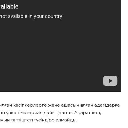
ылған кәсіпкерлерге және ақшасын қалған адамдарға
етін үлкен материал дайындапты. Ақпарат көп,
ғын тәптіштеп түсіндіре алмайды.