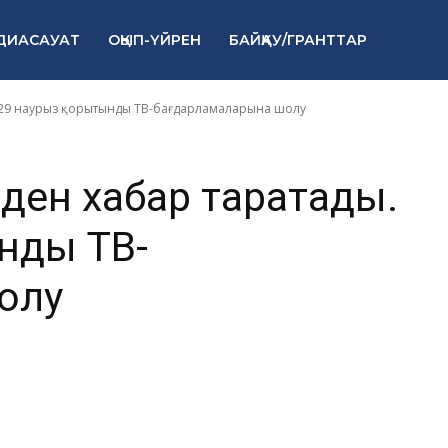
В-
ДИАСАУАТ
ОҚЫП-ҮЙРЕН
БАЙҚАУ/ГРАНТТАР
арына шолу
23-29 наурыз қорытынды ТВ-бағдарламаларына шолу
үйден хабар таратады.
нды ТВ-
олу