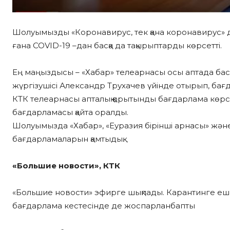
Шолуымызды «Коронавирус, тек қана коронавирус» д
ғана COVID-19 –дан басқа да тақырыптарды көрсетті.
Ең маңыздысы – «Хабар» телеарнасы осы аптада басқа
жүргізушісі Александр Трухачев үйінде отырып, бағ
КТК телеарнасы апталық қорытынды бағдарлама көр
бағдарламасы қайта оралды.
Шолуымызда «Хабар», «Еуразия бірінші арнасы» ж
бағдарламаларын қамтыдық.
«Большие новости», КТК
«Большие новости» эфирге шықпады. Карантинге еш қ
бағдарлама кестесінде де жоспарланбапты