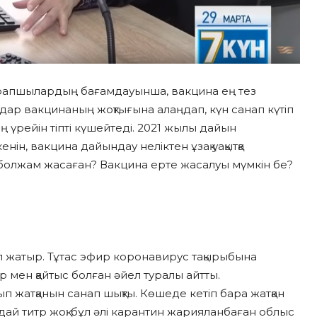
арапшылардың бағамдауынша, вакцина ең тез
дар вакцинаның жоқтығына алаңдап, күн санап күтіп
 үрейін тіпті күшейтеді. 2021 жылы дайын
ін, вакцина дайындау неліктен ұзақ уақытқа
, болжам жасаған? Вакцина ерте жасалуы мүмкін бе?
п жатыр. Тұтас эфир коронавирус тақырыбына
ар мен қайтыс болған әйел туралы айтты.
 жатқанын санап шықты. Көшеде кетіп бара жатқан
й титр жоқ: бұл әлі карантин жарияланбаған облыс