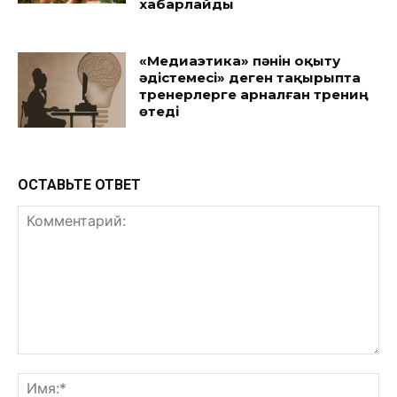
хабарлайды
«Медиаэтика» пәнін оқыту
әдістемесі» деген тақырыпта
тренерлерге арналған трениң
өтеді
ОСТАВЬТЕ ОТВЕТ
Комментарий:
Им