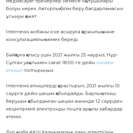
медиасауат тренерлер немесе оқытушылары
болуы керек. Авторлық білім беру бағдарламасын
ұсынуы қажет.
Internews жобаны іске асыруға қаржылық және
консультациялық көмек береді.
Байқауға қатысу үшін 2021 жылғы 25 наурыз, Нұр-
Сұлтан уақытымен сағат 18:00-ге дейін
онлайн-
өтінішті
толтырыңыз.
Internews өтініштерді қарастырып, 2021 жылғы 10
сәуірге дейін шешім қабылдайды. Барлық өтініш
берушіні қабылданған шешім жөнінде
12 сәуірден
кешіктірмей электронды пошта арқылы хабардар
етеміз.
Бұл жоба АҚШ Халықаралық даму агенттігінің