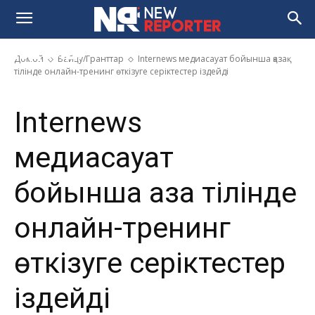
бойынша қазақ тілінде онлайн-
тренинг өткізуге серіктестер
іздейді
Домой
Байқау/Гранттар
Internews медиасауат бойынша қазақ
тілінде онлайн-тренинг өткізуге серіктестер іздейді
Internews
медиасауат
бойынша қазақ тілінде
онлайн-тренинг
өткізуге серіктестер
іздейді