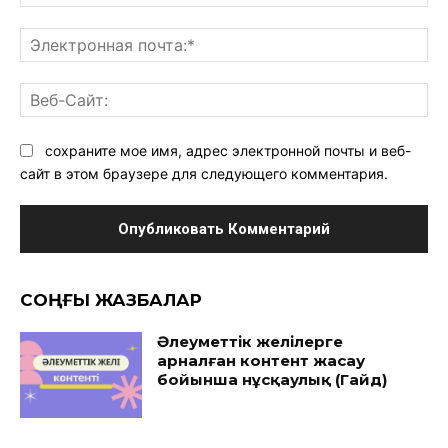
Эл
поч
Ве
Са
сохраните мое имя, адрес электронной почты и веб-
сайт в этом браузере для следующего комментария.
CОҢҒЫ ЖАЗБАЛАР
Әлеуметтік желілерге
арналған контент жасау
бойынша нұсқаулық (Гайд)