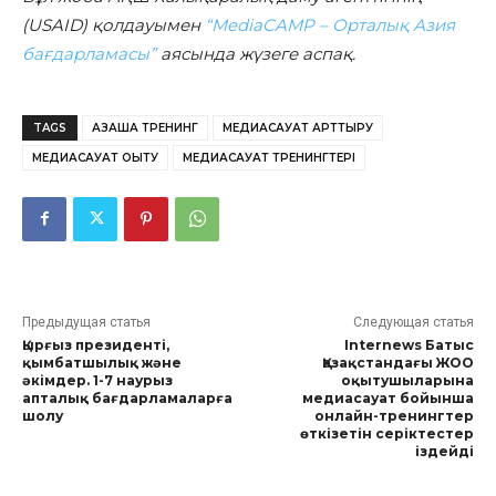
(USAID) қолдауымен
“MediaCAMP – Орталық Азия
бағдарламасы”
аясында жүзеге аспақ.
TAGS
ҚАЗАҚША ТРЕНИНГ
МЕДИАСАУАТ АРТТЫРУ
МЕДИАСАУАТ ОҚЫТУ
МЕДИАСАУАТ ТРЕНИНГТЕРІ
Предыдущая статья
Следующая статья
Қырғыз президенті,
Internews Батыс
қымбатшылық және
Қазақстандағы ЖОО
әкімдер. 1-7 наурыз
оқытушыларына
апталық бағдарламаларға
медиасауат бойынша
шолу
онлайн-тренингтер
өткізетін серіктестер
іздейді