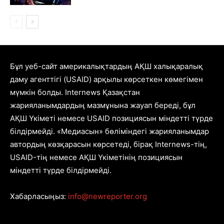
Бұл уеб-сайт америкалықтардың АҚШ халықаралық
даму агенттігі (USAID) арқылы көрсеткен көмегімен
мүмкін болды. Internews Қазақстан
жарияланымдардың мазмұнына жауап береді, бұл
АҚШ Үкіметі немесе USAID позициясын міндетті түрде
білдірмейді. «Медиасын» бөліміндегі жарияланымдар
автордың көзқарасын көрсетеді, бірақ Internews-тің,
USAID-тің немесе АҚШ Үкіметінің позициясын
міндетті түрде білдірмейді.
Хабарласыңыз:
info@newreporter.org