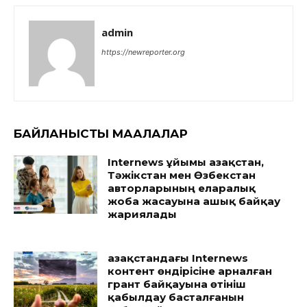
admin
https://newreporter.org
БАЙЛАНЫСТЫ МАҚАЛАЛАР
Internews ұйымы Қазақстан,
Тәжікстан мен Өзбекстан
авторларының еларалық
жоба жасауына ашық байқау
жариялады
Қазақстандағы Internews
контент өндірісіне арналған
грант байқауына өтініш
қабылдау басталғанын