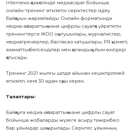
Internews қазақ тілінде медиасауат бойынша
онлайн-тренинг өткізетін серіктестер іздеу
байқауын жариялайды. Онлайн форматында
медиа-ақпараттық және цифрлы сауатқа үйрететін
тренингтерге ЖОО оқытушылары, журналистер,
медиатренерлер, баспасөз хатшылары, PR қызметі,
азаматтық белсенділер мен қоғамдық ұйым өкілдері
қатысады.
Тренинг 2021 жылғы шілде айынан кешіктірілмей
өткізіліп, кемі 30 адам оқуы керек.
Талаптары:
Байқауға медиа-ақпараттық және цифрлы сауат
бойынша жобаларды жүзеге асыру тәжірибесі
бар ұйымдар шақырылады. Серіктес ұйымның