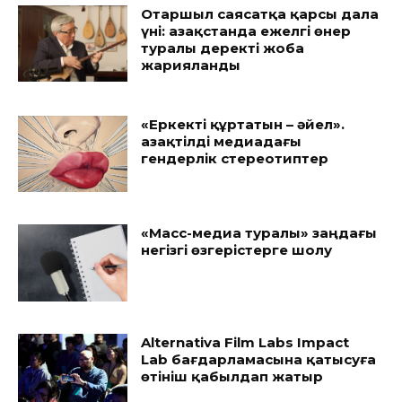
Отаршыл саясатқа қарсы дала
үні: Қазақстанда ежелгі өнер
туралы деректі жоба
жарияланды
«Еркекті құртатын – әйел».
Қазақтілді медиадағы
гендерлік стереотиптер
«Масс-медиа туралы» заңдағы
негізгі өзгерістерге шолу
Alternativa Film Labs Impact
Lab бағдарламасына қатысуға
өтініш қабылдап жатыр