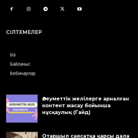
СІЛТЕМЕЛЕР
Біз
Байланыс
Вебинарлар
Әлеуметтік желілерге арналған
контент жасау бойынша
нұсқаулық (Гайд)
Отаршыл саясатқа қарсы дала