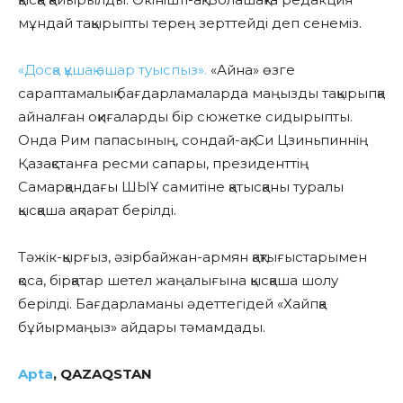
мұндай тақырыпты терең зерттейді деп сенеміз.
«Досқа құшақ ашар туыспыз».
«Айна» өзге
сараптамалық бағдарламаларда маңызды тақырыпқа
айналған оқиғаларды бір сюжетке сидырыпты.
Онда Рим папасының, сондай-ақ, Си Цзиньпиннің
Қазақстанға ресми сапары, президенттің
Самарқандағы ШЫҰ самитіне қатысқаны туралы
қысқаша ақпарат берілді.
Тәжік-қырғыз, әзірбайжан-армян қақтығыстарымен
қоса, бірқатар шетел жаңалығына қысқаша шолу
берілді. Бағдарламаны әдеттегідей «Хайпқа
бұйырмаңыз» айдары тәмамдады.
Apta
, QAZAQSTAN