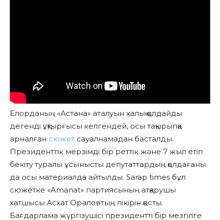
Елорданың «Астана» аталуын халық қолдайды
дегенді ұқтырғысы келгендей, осы тақырыпқа
арналған
сюжет
сауалнамадан басталды.
Президенттік мерзімді бір реттік және 7 жыл етіп
бекіту туралы ұсынысты депутаттардың қолдағаны
да осы материалда айтылды. Sarap times бұл
сюжетке «Amanat» партиясының атқарушы
хатшысы Асхат Ораловтың пікірін қосты.
Бағдарлама жүргізушісі президентті бір мезгілге