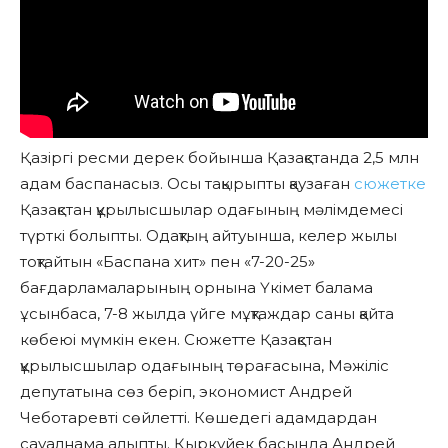
Қазіргі ресми дерек бойынша Қазақстанда 2,5 млн
адам баспанасыз. Осы тақырыпты қаузаған
сюжетке
Қазақстан құрылысшылар одағының мәлімдемесі
түрткі болыпты. Одақтың айтуынша, келер жылы
тоқтайтын «Баспана хит» пен «7-20-25»
бағдарламаларының орнына Үкімет балама
ұсынбаса, 7-8 жылда үйге мұқтаждар саны қайта
көбеюі мүмкін екен. Сюжетте Қазақстан
құрылысшылар одағының төрағасына, Мәжіліс
депутатына сөз беріп, экономист Андрей
Чеботаревті сөйлетті. Көшедегі адамдардан
сауалнама алыпты. Қыркүйек басында Андрей