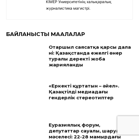
KIMEP Униерситетінің халықаралық
журналистика магистрі.
БАЙЛАНЫСТЫ МАҚАЛАЛАР
Отаршыл саясатқа қарсы дала
үні: Қазақстанда ежелгі өнер
туралы деректі жоба
жарияланды
«Еркекті құртатын – әйел».
Қазақтілді медиадағы
гендерлік стереотиптер
Еуразиялық форум,
депутаттар сауалы, шаруалар
мәселесі: 22-28 мамырдағы