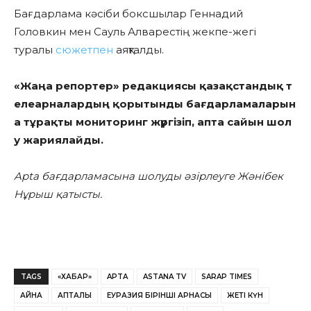
Бағдарлама кәсіби боксшылар Геннадий
Головкин мен Сауль Алварестің жекпе-жегі
туралы
сюжетпен
аяқталды.
«
Жаңа
репортер
»
редакциясы
қазақстандық
т
елеарналардың
қорытынды
бағдарламаларын
а
тұрақты
мониторинг
жүргізіп
,
апта
сайын
шол
у
жариялайды
.
Apta бағдарламасына шолуды әзірлеуге Жәнібек
Нұрыш қатысты.
TAGS
«ХАБАР»
APTA
ASTANA TV
SARAP TIMES
АЙНА
АПТАЛЫҚ
ЕУРАЗИЯ БІРІНШІ АРНАСЫ
ЖЕТІ КҮН