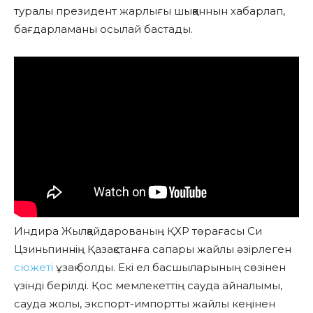
туралы президент жарлығы шыққаннын хабарлап,
бағдарламаны осылай бастады.
Индира Жылқайдарованың ҚХР төрағасы Си
Цзиньпиннің Қазақстанға сапары жайлы әзірлеген
сюжеті
ұзақ болды. Екі ел басшыларының сөзінен
үзінді берілді. Қос мемлекеттің сауда айналымы,
сауда жолы, экспорт-импортты жайлы кеңінен