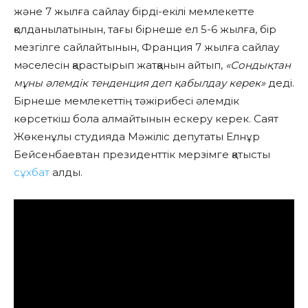
және 7 жылға сайлау бірді-екілі мемлекетте
қолданылатынын, тағы бірнеше ел 5-6 жылға, бір
мезгілге сайлайтынын, Франция 7 жылға сайлау
мәселесін қарастырып жатқанын айтып,
«Сондықтан
мұны әлемдік тенденция деп қабылдау керек»
деді.
Бірнеше мемлекеттің тәжірибесі әлемдік
көрсеткіш бола алмайтынын ескеру керек. Саят
Жөкенұлы студияда Мәжіліс депутаты Елнұр
Бейсенбаевтан президенттік мерзімге қатысты
сұхбат
алды.