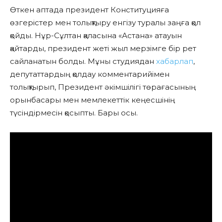
Өткен аптада президент Конституцияға
өзгерістер мен толықтыру енгізу туралы заңға қол
қойды. Нұр-Сұлтан қаласына «Астана» атауын
қайтарды, президент жеті жыл мерзімге бір рет
сайланатын болды. Мұны студиядан
хабарлап
,
депутаттардың қолдау комментарийімен
толықтырып, Президент әкімшілігі төрағасының
орынбасары мен мемлекеттік кеңесшінің
түсіндірмесін қосыпты. Бары осы.