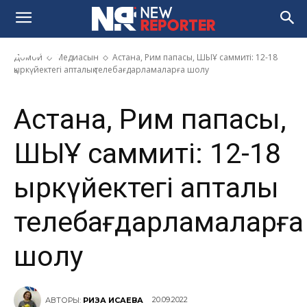
саммиті: 12-18 қыркүйектегі
апталық телебағдарламаларға
шолу
Домой
Медиасын
Астана, Рим папасы, ШЫҰ саммиті: 12-18
қыркүйектегі апталық телебағдарламаларға шолу
Астана, Рим папасы,
ШЫҰ саммиті: 12-18
қыркүйектегі апталық
телебағдарламаларға
шолу
20.09.2022
АВТОРЫ:
РИЗА ИСАЕВА