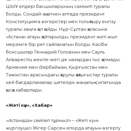
ШЫҰ елдері басшыларының саммиті туралы
болды. Сондай-ақ, өткен аптада президент
Конституцияға өзгерістер мен толықтыру енгізу
туралы заңға қол қойды. Нұр-Сұлтан қаласына
«Астана» атауы қайтарылды, президент жеті жыл
мерзімге бір рет сайланатын болды. Кәсіби
боксшылар Геннадий Головкин мен Сауль
Алварестің жекпе-жегі де назардан тыс қалмады.
Армения мен Әзірбайжан, Қырғызстан мен
Тәжікстан арасындағы қарулы қақтығыстар туралы
кей бағдарламалар шетелдік жаңалық сипатында
қысқа хабарлады.
«Жеті күн», «Хабар»
«Астанадан сөйлеп тұрмыз!»
– «Жеті күн»
жүргізушісі Жігер Сәрсен елорда атауын өзгерту