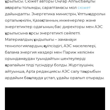
құрылысы. Сюжет авторы Оңғар Алпысбайұлы
ақпараты толымды, сараптамасы мол
сюжет
дайындапты. Энергетика министрін, Ұлттық ядролық
орталық өкілін, Қазақстанның инженерлер және
энергетиктер одағының бас директоры мен АЭС
құрылысына қарсы энергетикті сөйлетті.
Материалдың құндылығы – заманауи
технологиялардың қауіпсіздігі, АЭС мәселелері,
балама энергия көздері мен Париж келісімін
орындамаудан туындайтын шектеулерді
қарапайым тілді түсіндіруі болды. Жүргізушінің
айтуынша, Apta редакциясы АЭС салу тақырыбын
әрдайым бақылауда ұстап, ұдайы оралып отырады.