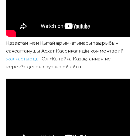
Қазақстан мен Қытай қарым-қатынасы тақырыбын
саясаттанушы Асхат Қасенғалидің комментарийі
жалғастырды
. Ол «Қытайға Қазақстаннан не
керек?» деген сауалға ой айтты.