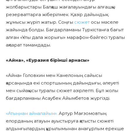
жолбарыстары Балқаш жағалауындағы алғашқы
резерваттарға жіберілмек. Қазір дайындық
жұмысы жүріп жатыр. Соңғы
сюжет
осы мәселе
жайында болды. Бағдарламаны Түркістанға бағыт
алған «Ұлы дала жорығы» марафон-бәйгесі туралы
ақпарат тәмамдады.
«Айна», «Еуразия бірінші арнасы»
«Айна» Головкин мен Канелоның сайысы
қарсаңында екі спортшының дайындығы, әлеуеті
мен сыйақысы туралы сюжет әзірлепті. Бұл жолы
бағдарламаны Асаубек Айымбетов жүргізді.
«Атыңнан айналайын».
Артур Мағзомовтың
елорданың атауын ауыстыруға қатысты сюжеті
алдынғылардың құрылымынан анағұрлым ерекше