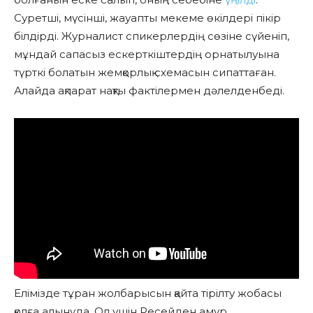
Суретші, мүсінші, жауапты мекеме өкілдері пікір
білдірді. Журналист спикерлердің сөзіне сүйеніп,
мұндай сапасыз ескерткіштердің орнатылуына
түрткі болатын жемқорлық схемасын сипаттаған.
Алайда ақпарат нақты фактілермен дәлелденбеді.
Елімізде тұран жолбарысын қайта тірілту жобасы
қолға алынуда. Ол үшін Ресейден амур