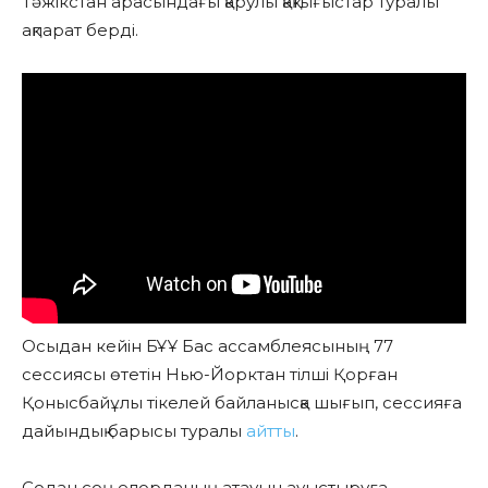
Тәжікстан арасындағы қарулы қақтығыстар туралы
ақпарат берді.
Осыдан кейін БҰҰ Бас ассамблеясының 77
сессиясы өтетін Нью-Йорктан тілші Қорған
Қонысбайұлы тікелей байланысқа шығып, сессияға
дайындық барысы туралы
айтты
.
Содан соң елорданың атауын ауыстыруға