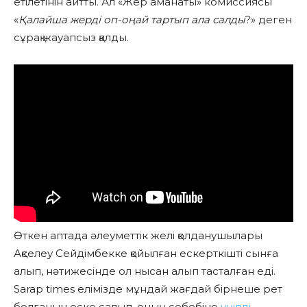
етілетінін айтты. Ал «Жер аманаты» комиссиясы
«
Қалайша жерді оп-оңай тартып ала салды
?» деген
сұрақ жауапсыз қалды.
Өткен аптада әлеуметтік желі қолданушылары
Ақселеу Сейдімбекке қойылған ескерткішті сынға
алып, нәтижесінде ол нысан алып тасталған еді.
Sarap times елімізде мұндай жағдай бірнеше рет
болғанын еске салып, оның себебіне
үңілді
.