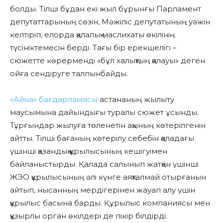
болды. Тілші бұдан екі жыл бұрынғы Парламент
депутаттарының сөзін, Мәжіліс депутатының уәжін
келтіріп, елорда қалалық маслихаты өкілінің
түсініктемесін берді. Тағы бір ерекшелігі –
сюжетте көрерменді «бұл халықтың қалауы» деген
ойға сендіруге талпынбайды.
«Айна» бағдарламасы
астананың жылыту
маусымына дайындығы туралы сюжет ұсынды.
Тұрғындар жылуға төленетін ақының көтерілгенін
айтты. Тілші бағаның көтерілу себебін қаладағы
үшінші қазандық құрылысының кешігуімен
байланыстырды. Қалада салынып жатқан үшінші
ЖЭО құрылысының әлі күнге аяқталмай отырғанын
айтып, нысанның мердігерінен жауап алу үшін
құрылыс басына барды. Құрылыс компаниясы мен
құзырлы орган өкілдері де пікір білдірді.