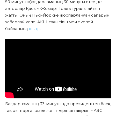
50 минуттық бағдарламаның 30 минуты өтсе де
авторлар Қасым-Жомарт Тоқаев туралы айтып
жатты. Оның Нью-Йоркке жоспарланған сапарын
хабарлай келе, АҚШ-тағы тілшімен тікелей
байланысқа
шықты
.
Бағдарламаның 33-минутында президенттен басқа
тақырыптарға кезек жетті. Бірінші тақырып – АЭС