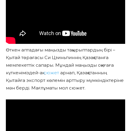
Өткен аптадағы маңызды тақырыптардың бірі –
Қытай төрағасы Си Цзиньпиннің Қазақстанға
мемлекеттік сапары. Мұндай маңызды оқиғаға
күткеніміздей-ақ
сюжет
арнап, Қазақстанның
Қытайға экспорт көлемін арттыру мүмкіндіктеріне
мән берді. Мағлұматы мол сюжет.