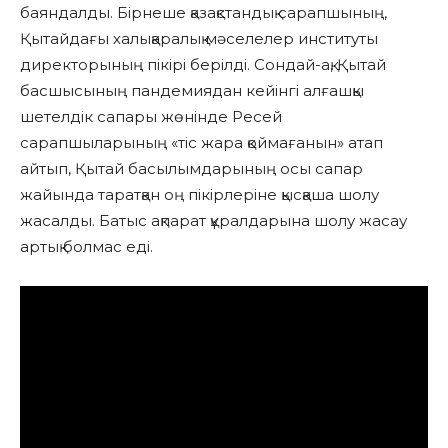
баяндалды. Бірнеше қазақстандық сарапшының,
Қытайдағы халықаралық мәселелер институты
директорының пікірі берілді. Сондай-ақ, Қытай
басшысының пандемиядан кейінгі алғашқы
шетелдік сапары жөнінде Ресей
сарапшыларының «тіс жара қоймағанын» атап
айтып, Қытай басылымдарының осы сапар
жайында таратқан оң пікірлеріне қысқаша шолу
жасалды. Батыс ақпарат құралдарына шолу жасау
артық болмас еді.