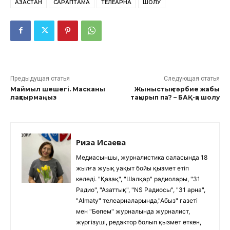
ҚАЗАҚСТАН
САРАПТАМА
ТЕЛЕАРНА
ШОЛУ
Предыдущая статья
Следующая статья
Маймыл шешегі. Масканы
Жыныстық тәрбие жабық
лақтырмаңыз
тақырып па? – БАҚ-қа шолу
Риза Исаева
Медиасыншы, журналистика саласында 18
жылға жуық уақыт бойы қызмет етіп
келеді. "Қазақ", "Шалқар" радиолары, "31
Радио", "Азаттық", "NS Радиосы", "31 арна",
"Almaty" телеарналарында,"Абыз" газеті
мен "Бөпем" журналында журналист,
жүргізуші, редактор болып қызмет еткен,