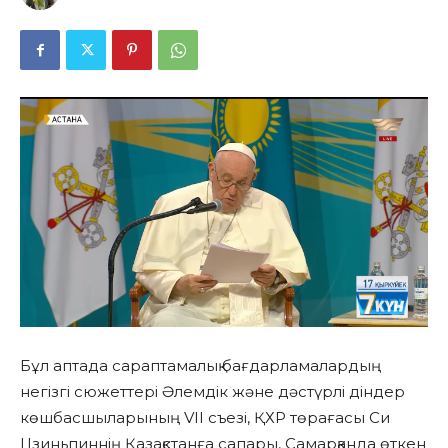
Бұл аптада сараптамалық бағдарламалардың
негізгі сюжеттері Әлемдік және дәстүрлі діндер
көшбасшыларының VII съезі, ҚХР төрағасы Си
Цзиньпиннің Қазақстанға сапары, Самарқанда өткен