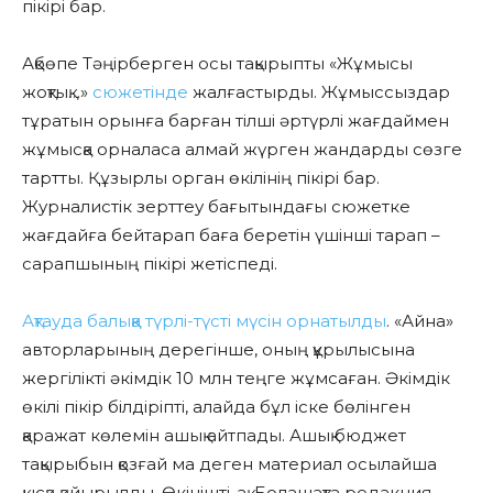
пікірі бар.
Ақбөпе Тәңірберген осы тақырыпты «Жұмысы
жоқтық…»
сюжетінде
жалғастырды. Жұмыссыздар
тұратын орынға барған тілші әртүрлі жағдаймен
жұмысқа орналаса алмай жүрген жандарды сөзге
тартты. Құзырлы орган өкілінің пікірі бар.
Журналистік зерттеу бағытындағы сюжетке
жағдайға бейтарап баға беретін үшінші тарап –
сарапшының пікірі жетіспеді.
Ақтауда балыққа түрлі-түсті мүсін орнатылды
. «Айна»
авторларының дерегінше, оның құрылысына
жергілікті әкімдік 10 млн теңге жұмсаған. Әкімдік
өкілі пікір білдіріпті, алайда бұл іске бөлінген
қаражат көлемін ашық айтпады. Ашық бюджет
тақырыбын қозғай ма деген материал осылайша
қысқа қайырылды. Өкінішті-ақ. Болашақта редакция