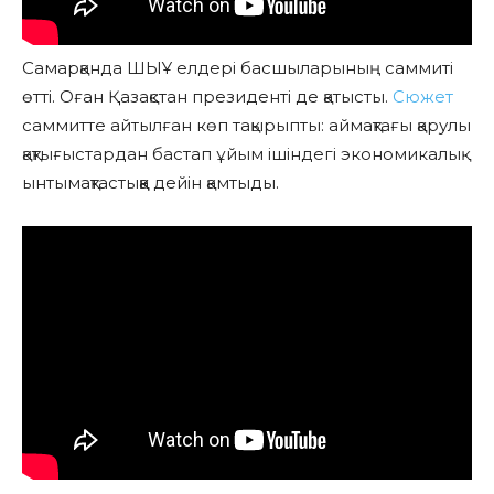
Самарқанда ШЫҰ елдері басшыларының саммиті
өтті. Оған Қазақстан президенті де қатысты.
Сюжет
саммитте айтылған көп тақырыпты: аймақтағы қарулы
қақтығыстардан бастап ұйым ішіндегі экономикалық
ынтымақтастыққа дейін қамтыды.