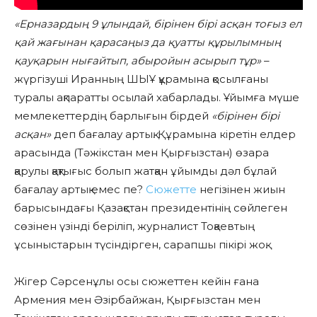
«Ерназардың 9 ұлындай, бірінен бірі асқан тоғыз ел
қай жағынан қарасаңыз да қуатты құрылымның
қауқарын нығайтып, абыройын асырып тұр»
–
жүргізуші Иранның ШЫҰ құрамына қосылғаны
туралы ақпаратты осылай хабарлады. Ұйымға мүше
мемлекеттердің барлығын бірдей
«бірінен бірі
асқан»
деп бағалау артық. Құрамына кіретін елдер
арасында (Тәжікстан мен Қырғызстан) өзара
қарулы қақтығыс болып жатқан ұйымды дәл бұлай
бағалау артық емес пе?
Сюжетте
негізінен жиын
барысындағы Қазақстан президентінің сөйлеген
сөзінен үзінді беріліп, журналист Тоқаевтың
ұсыныстарын түсіндірген, сарапшы пікірі жоқ.
Жігер Сәрсенұлы осы сюжеттен кейін ғана
Армения мен Әзірбайжан, Қырғызстан мен