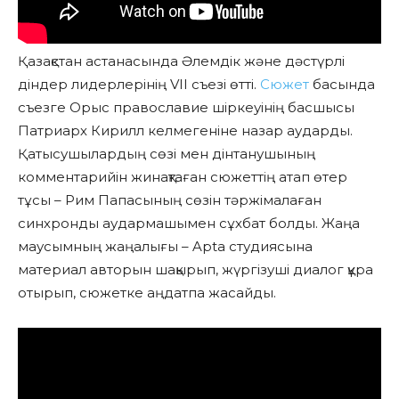
Қазақстан астанасында Әлемдік және дәстүрлі
діндер лидерлерінің VII съезі өтті.
Сюжет
басында
съезге Орыс православие шіркеуінің басшысы
Патриарх Кирилл келмегеніне назар аударды.
Қатысушылардың сөзі мен дінтанушының
комментарийін жинақтаған сюжеттің атап өтер
тұсы – Рим Папасының сөзін тәржімалаған
синхронды аудармашымен сұхбат болды. Жаңа
маусымның жаңалығы – Apta студиясына
материал авторын шақырып, жүргізуші диалог құра
отырып, сюжетке аңдатпа жасайды.