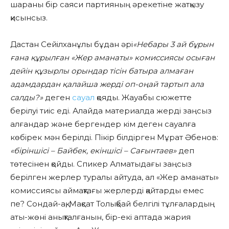
шараны бір саяси партияның әрекетіне жатқызу
қисынсыз.
Дастан Сейілханұлы бұдан әрі
«Небары 3 ай бұрын
ғана құрылған
«Жер аманаты» комиссиясы осыған
дейін құзырлы орындар тісін батыра алмаған
адамдардан қалайша жерді оп-оңай тартып ала
салды?»
деген
сауал
қояды. Жауабы сюжетте
берілуі тиіс еді. Алайда материалда жерді заңсыз
алғандар және бергендер кім деген сауалға
көбірек мән берілді. Пікір білдірген Мұрат Әбенов:
«біріншісі – Байбек, екіншісі – Сағынтаев»
деп
төтесінен қойды. Спикер Алматыдағы заңсыз
берілген жерлер туралы айтуда, ал «Жер аманаты»
комиссиясы аймақтағы жерлерді қайтарды емес
пе? Сондай-ақ, Мақсат Толықбай белгілі тұлғалардың
аты-жөні анықталғанын, бір-екі аптада жария