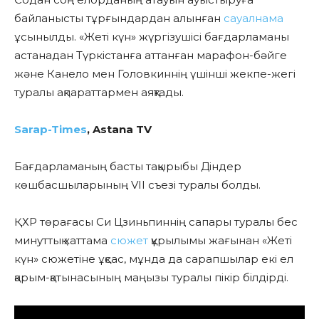
байланысты тұрғындардан алынған
сауалнама
ұсынылды. «Жеті күн» жүргізушісі бағдарламаны
астанадан Түркістанға аттанған марафон-бәйге
және Канело мен Головкиннің үшінші жекпе-жегі
туралы ақпараттармен аяқтады.
Sarap-Times
, Astana TV
Бағдарламаның басты тақырыбы Діндер
көшбасшыларының VII съезі туралы болды.
ҚХР төрағасы Си Цзиньпиннің сапары туралы бес
минуттық хаттама
сюжет
құрылымы жағынан «Жеті
күн» сюжетіне ұқсас, мұнда да сарапшылар екі ел
қарым-қатынасының маңызы туралы пікір білдірді.