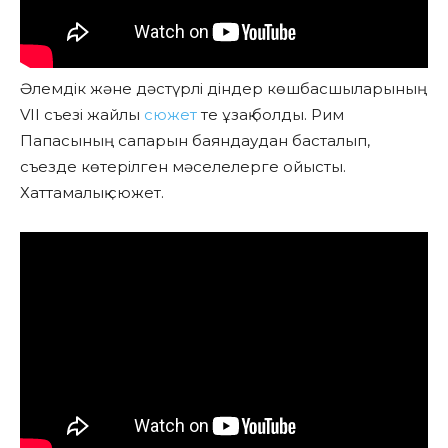
Әлемдік және дәстүрлі діндер көшбасшыларының
VII съезі жайлы
сюжет
те ұзақ болды. Рим
Папасының сапарын баяндаудан басталып,
съезде көтерілген мәселелерге ойысты.
Хаттамалық сюжет.