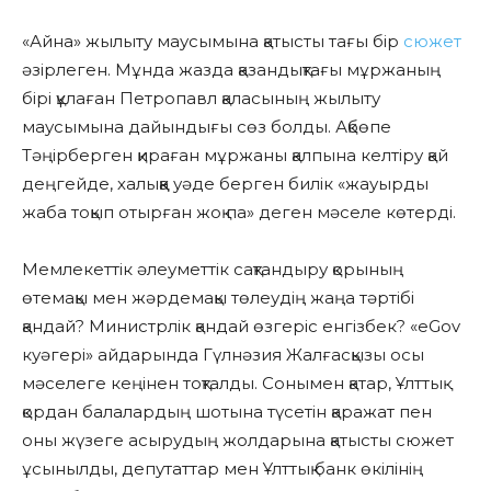
«Айна» жылыту маусымына қатысты тағы бір
сюжет
әзірлеген. Мұнда жазда қазандықтағы мұржаның
бірі құлаған Петропавл қаласының жылыту
маусымына дайындығы сөз болды. Ақбөпе
Тәңірберген қираған мұржаны қалпына келтіру қай
деңгейде, халыққа уәде берген билік «жауырды
жаба тоқып отырған жоқ па» деген мәселе көтерді.
Мемлекеттік әлеуметтік сақтандыру қорының
өтемақы мен жәрдемақы төлеудің жаңа тәртібі
қандай? Министрлік қандай өзгеріс енгізбек? «eGov
куәгері» айдарында Гүлнәзия Жалғасқызы осы
мәселеге кеңінен тоқталды. Сонымен қатар, Ұлттық
қордан балалардың шотына түсетін қаражат пен
оны жүзеге асырудың жолдарына қатысты сюжет
ұсынылды, депутаттар мен Ұлттық банк өкілінің