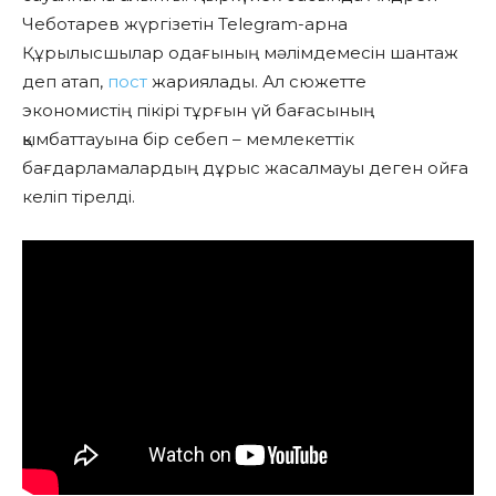
Чеботарев жүргізетін Telegram-арна
Құрылысшылар одағының мәлімдемесін шантаж
деп атап,
пост
жариялады. Ал сюжетте
экономистің пікірі тұрғын үй бағасының
қымбаттауына бір себеп – мемлекеттік
бағдарламалардың дұрыс жасалмауы деген ойға
келіп тірелді.