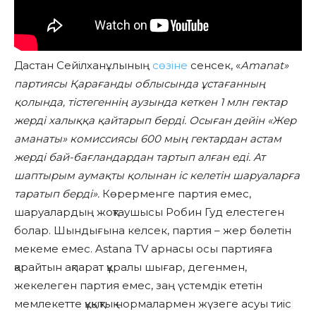
Дастан Сейілханұлының
сөзіне
сенсек, «
Amanat»
партиясы Қарағанды облысында
ұстағанның
қолында, тістегеннің аузында кеткен 1 млн гектар
жерді халыққа қайтарып берді. Осыған дейін «Жер
аманаты» комиссиясы 600 мың гектардан астам
жерді бай-бағландардан тартып алған еді. Ат
шаптырым аумақты қолынан іс келетін шаруаларға
таратып берді».
Көрерменге партия емес,
шаруалардың жоқтаушысы Робин Гуд елестеген
болар. Шындығына келсек, партия – жер бөлетін
мекеме емес. Astana TV арнасы осы партияға
қарайтын ақпарат құралы шығар, дегенмен,
жекелеген партия емес, заң үстемдік ететін
мемлекетте құқықтық нормалармен жүзеге асуы тиіс